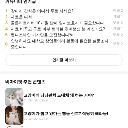
커뮤니티 인기글
1
강아지 간식은 어디서 주로 사세요?
댓글 2
2
새로운 녀석
댓글 1
3
골든리트리버 10개월 남아 임시보호자가 필요합니다.
댓글 0
4
사료 바꾸고 구토·피부 트러블 겪어보신 분 계신가요?
댓글 1
5
펫니스태안 기자단을 모집합니다🐾
댓글 0
안녕하세요 대학교 창업동아리 활동에 필요한 설문조사
6
댓글 0
중입니다.
인기글 더보기
비마이펫 추천 콘텐츠
고양이의 냥냥펀치 도대체 왜 하는 거야?
butter pancake
고양이가 참고 있다는 행동 신호? 적당히 해라옹!
butter pancake