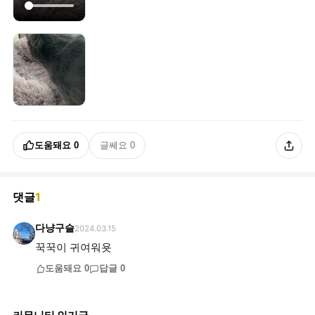
도움돼요
0
글쎄요
0
댓글
1
다냥구슬
2024.03.15
꾹꾹이 귀여워욧
도움돼요
0
답글
0