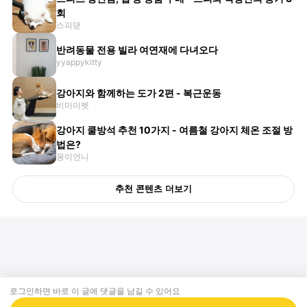
회
스피댇
반려동물 전용 빌라 여연재에 다녀오다
yyappykitty
강아지와 함께하는 도가 2편 - 복근운동
비마이펫
강아지 쿨방석 추천 10가지 - 여름철 강아지 체온 조절 방
법은?
몽이언니
추천 콘텐츠 더보기
로그인하면 바로 이 글에
댓글
을 남길 수 있어요
회사소개
제휴제안
이용약관
개인정보처리방침
크리에이터 신청
동물병원
고객센터