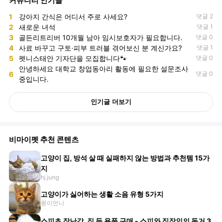
커뮤니티 인기글
1
강아지 간식은 어디서 주로 사세요?
댓글 2
2
새로운 녀석
댓글 1
3
골든리트리버 10개월 남아 임시보호자가 필요합니다.
댓글 0
4
사료 바꾸고 구토·피부 트러블 겪어보신 분 계신가요?
댓글 1
5
펫니스태안 기자단을 모집합니다🐾
댓글 0
안녕하세요 대학교 창업동아리 활동에 필요한 설문조사
6
댓글 0
중입니다.
인기글 더보기
비마이펫 추천 콘텐츠
고양이 집, 방석 살 때 실패하지 않는 방법과 추천템 15가
지
hj.jung
고양이가 싫어하는 생활 소음 유형 5가지
몽이언니
스피츠 장난감, 집 등 용품 구매 - 스피와 직장인의 동거 3