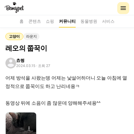
홈
콘텐츠
쇼핑
커뮤니티
동물병원
서비스
고양이
라운지
레오의 쭙꾹이
쵸렝
2024.03.15
· 조회 27
어제 방석을 사왔는뎅 어제는 낯설어하더니 오늘 아침에 열
정적으로 쭙꾹이도 하고 난리네용ㅋ
동영상 뒤에 소음이 좀 많운데 양해해주세용^^