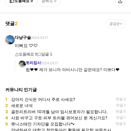
도움돼요
0
글쎄요
0
댓글
2
공감순
다냥구슬
2024.03.17
이뻐요 ♡♡
도움돼요
0
답글
1
토리집사
2024.03.17
헙♥♥ 제가 보니까 아비시니안 같은데요? 이쁘다♥
커뮤니티 인기글
1
강아지 간식은 어디서 주로 사세요?
댓글 2
2
새로운 녀석
댓글 1
3
골든리트리버 10개월 남아 임시보호자가 필요합니다.
댓글 0
4
사료 바꾸고 구토·피부 트러블 겪어보신 분 계신가요?
댓글 1
5
펫니스태안 기자단을 모집합니다🐾
댓글 0
안녕하세요 대학교 창업동아리 활동에 필요한 설문조사