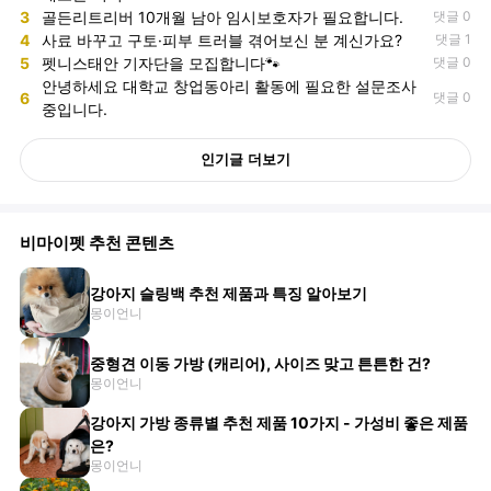
3
골든리트리버 10개월 남아 임시보호자가 필요합니다.
댓글 0
4
사료 바꾸고 구토·피부 트러블 겪어보신 분 계신가요?
댓글 1
5
펫니스태안 기자단을 모집합니다🐾
댓글 0
안녕하세요 대학교 창업동아리 활동에 필요한 설문조사
6
댓글 0
중입니다.
인기글 더보기
비마이펫 추천 콘텐츠
강아지 슬링백 추천 제품과 특징 알아보기
몽이언니
중형견 이동 가방 (캐리어), 사이즈 맞고 튼튼한 건?
몽이언니
강아지 가방 종류별 추천 제품 10가지 - 가성비 좋은 제품
은?
몽이언니