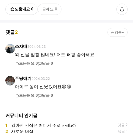
도움돼요
0
글쎄요
0
댓글
2
공감순
쪼자매
2024.03.23
와 선물 엄청 많네요! 저도 퍼핑 좋아해요
도움돼요
0
답글
0
푸딩애기
2024.03.22
아이쿠 몽이 신났겠어요😆😆
도움돼요
0
답글
0
커뮤니티 인기글
1
강아지 간식은 어디서 주로 사세요?
댓글 2
2
새로운 녀석
댓글 1