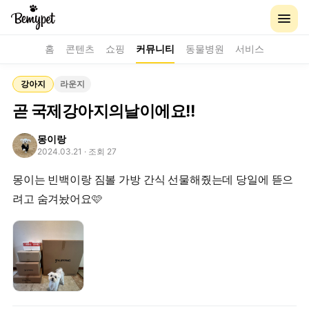
홈
콘텐츠
쇼핑
커뮤니티
동물병원
서비스
강아지
라운지
곧 국제강아지의날이에요!!
몽이랑
2024.03.21
· 조회 27
몽이는 빈백이랑 짐볼 가방 간식 선물해줬는데 당일에 뜯으
려고 숨겨놨어요🩷