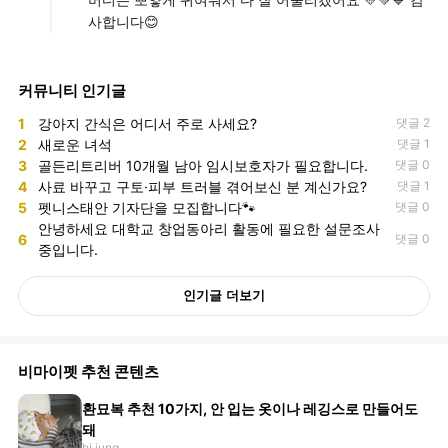
버디는 뽀얗게 귀여워서 다 잘 어울리겠어요 💛💚💙 감
사합니다😊
커뮤니티 인기글
1
강아지 간식은 어디서 주로 사세요?
댓글 2
2
새로운 녀석
댓글 1
3
골든리트리버 10개월 남아 임시보호자가 필요합니다.
댓글 0
4
사료 바꾸고 구토·피부 트러블 겪어보신 분 계신가요?
댓글 1
5
펫니스태안 기자단을 모집합니다🐾
댓글 0
안녕하세요 대학교 창업동아리 활동에 필요한 설문조사
6
댓글 0
중입니다.
인기글 더보기
비마이펫 추천 콘텐츠
환묘복 추천 10가지, 안 입는 옷이나 레깅스로 만들어도
돼
hj.jung