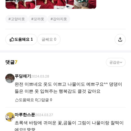
#
고양이옷
#
꼬까옷
#
강아지옷
도움돼요
1
글쎄요
0
댓글
7
공감순
푸딩애기
2024.03.28
완전 이쁘네요 옷도 이쁘고 나물이도 예쁘구요^^ 댕댕이
들은 이쁜 옷 입혀주는 행복감도 클것 같아요
도움돼요
0
답글
0
마루한스푼
2024.03.27
초록색 바탕에 귀여운 꽃,곰돌이 그림이 나물이랑 찰떡이
에요!! 💚💚