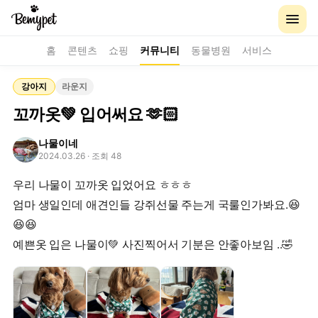
홈
콘텐츠
쇼핑
커뮤니티
동물병원
서비스
강아지
라운지
꼬까옷💚 입어써요 🫶🏻
나물이네
2024.03.26
· 조회 48
우리 나물이 꼬까옷 입었어요 ㅎㅎㅎ
엄마 생일인데 애견인들 강쥐선물 주는게 국룰인가봐요.😆
😆😆
예쁜옷 입은 나물이💚 사진찍어서 기분은 안좋아보임 ..🤣