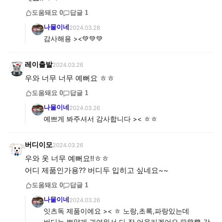
도움돼요
0
답글
1
나물이네
2024.03.28
감사해용 ><💚💚💚
레이출발
2024.03.26
우와 너무 너무 예뻐요 ㅎㅎ
도움돼요
0
답글
1
나물이네
2024.03.26
예쁘게 봐주셔서 감사합니다 >< ㅎㅎ
버디이모
2024.03.26
우와 옷 너무 예뻐요!!ㅎㅎ
어디 제품인가용?? 버디두 입히고 싶네요~~
도움돼요
0
답글
1
나물이네
2024.03.26
잇츠독 제품이에요 >< ㅎ 노랑,초록,파랑있는데