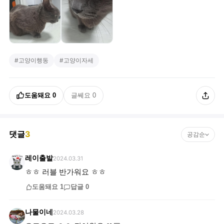
#
고양이행동
#
고양이자세
도움돼요
0
글쎄요
0
댓글
3
공감순
레이출발
2024.03.31
ㅎㅎ 러블 반가워요 ㅎㅎ
도움돼요
1
답글
0
나물이네
2024.03.28