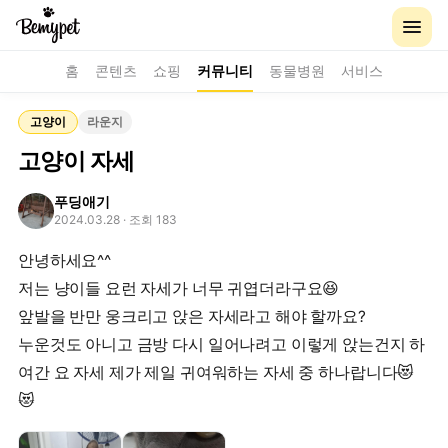
홈
콘텐츠
쇼핑
커뮤니티
동물병원
서비스
고양이
라운지
고양이 자세
푸딩애기
2024.03.28
· 조회 183
안녕하세요^^
저는 냥이들 요런 자세가 너무 귀엽더라구요😆
앞발을 반만 웅크리고 앉은 자세라고 해야 할까요?
누운것도 아니고 금방 다시 일어나려고 이렇게 앉는건지 하
여간 요 자세 제가 제일 귀여워하는 자세 중 하나랍니다😻
😻