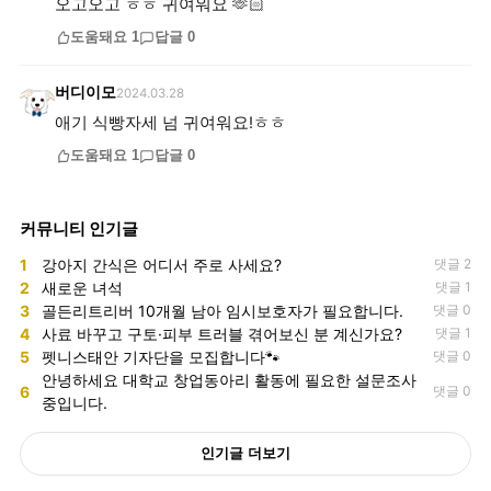
오고오고 ㅎㅎ 귀여워요 🫶🏻
도움돼요
1
답글
0
버디이모
2024.03.28
애기 식빵자세 넘 귀여워요!ㅎㅎ
도움돼요
1
답글
0
커뮤니티 인기글
1
강아지 간식은 어디서 주로 사세요?
댓글 2
2
새로운 녀석
댓글 1
3
골든리트리버 10개월 남아 임시보호자가 필요합니다.
댓글 0
4
사료 바꾸고 구토·피부 트러블 겪어보신 분 계신가요?
댓글 1
5
펫니스태안 기자단을 모집합니다🐾
댓글 0
안녕하세요 대학교 창업동아리 활동에 필요한 설문조사
6
댓글 0
중입니다.
인기글 더보기