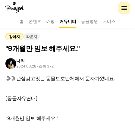
홈
콘텐츠
쇼핑
커뮤니티
동물병원
서비스
강아지
라운지
"9개월만 임보 해주세요."
나리
2024.03.28
· 조회 372
🥲🥲 관심갖고있는 동물보호단체에서 문자가왔네요.
[동물자유연대]
"9개월만 임보 해주세요."