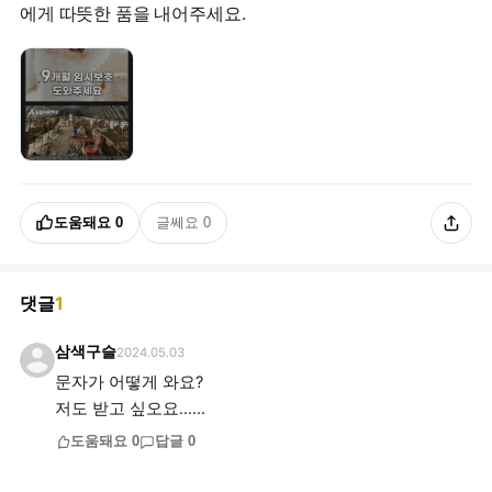
에게 따뜻한 품을 내어주세요.
도움돼요
0
글쎄요
0
댓글
1
삼색구슬
2024.05.03
문자가 어떻게 와요?
저도 받고 싶오요......
도움돼요
0
답글
0