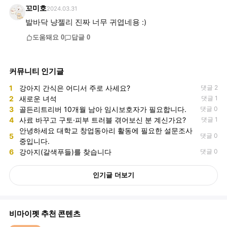
꼬미호
2024.03.31
발바닥 냥젤리 진짜 너무 귀엽네용 :)
도움돼요
0
답글
0
커뮤니티 인기글
1
강아지 간식은 어디서 주로 사세요?
댓글 2
2
새로운 녀석
댓글 1
3
골든리트리버 10개월 남아 임시보호자가 필요합니다.
댓글 0
4
사료 바꾸고 구토·피부 트러블 겪어보신 분 계신가요?
댓글 1
안녕하세요 대학교 창업동아리 활동에 필요한 설문조사
5
댓글 0
중입니다.
6
강아지(갈색푸들)를 찾습니다
댓글 0
인기글 더보기
비마이펫 추천 콘텐츠