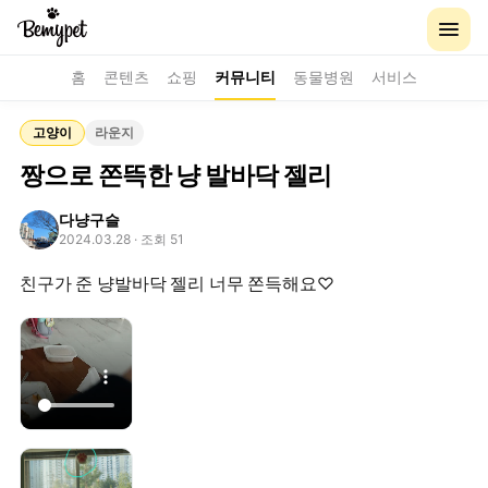
홈
콘텐츠
쇼핑
커뮤니티
동물병원
서비스
고양이
라운지
짱으로 쫀뜩한 냥 발바닥 젤리
다냥구슬
2024.03.28
· 조회 51
친구가 준 냥발바닥 젤리 너무 쫀득해요♡