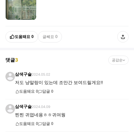
도움돼요
0
글쎄요
0
댓글
3
공감순
삼색구슬
2024.05.02
저도 냥말랑이 있는데 조만간 보여드릴게요!!
도움돼요
0
답글
0
삼색구슬
2024.04.09
찐찐 귀엽네용ㅎㅎ귀여웡
도움돼요
0
답글
0