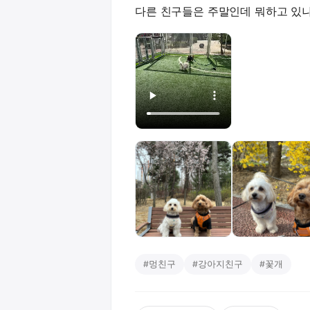
다른 친구들은 주말인데 뭐하고 있나용
#
멍친구
#
강아지친구
#
꽃개