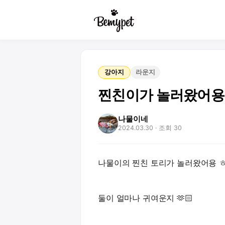
강아지
라운지
찐친이가 놀러왔어용 >
나물이네
2024.03.30
· 조회 30
나물이의 찐친 토리가 놀러왔어용 
둘이 얼마나 귀여운지 🫶🏻