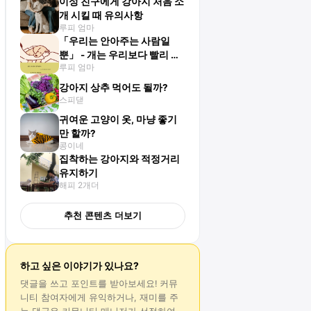
이성 친구에게 강아지 처음 소
개 시킬 때 유의사항
루피 엄마
「우리는 안아주는 사람일
뿐」 - 개는 우리보다 빨리 늙
루피 엄마
고, 아기는 우리보다 빨리 자
란다
강아지 상추 먹어도 될까?
스피댇
귀여운 고양이 옷, 마냥 좋기
만 할까?
콩이네
집착하는 강아지와 적정거리
유지하기
해피 2개더
추천 콘텐츠 더보기
하고 싶은 이야기가 있나요?
댓글
을 쓰고 포인트를 받아보세요! 커뮤
니티 참여자에게 유익하거나, 재미를 주