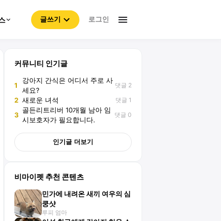
로그인
스
글쓰기
커뮤니티 인기글
강아지 간식은 어디서 주로 사
댓글 2
1
세요?
댓글 1
2
새로운 녀석
골든리트리버 10개월 남아 임
댓글 0
3
시보호자가 필요합니다.
인기글 더보기
비마이펫 추천 콘텐츠
민가에 내려온 새끼 여우의 심
쿵샷
루피 엄마