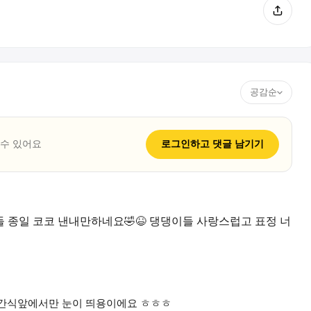
공감순
 수 있어요
로그인하고
댓글
남기기
 종일 코코 낸내만하네요🤣😆 댕댕이들 사랑스럽고 표정 너
 간식앞에서만 눈이 띄용이에요 ㅎㅎㅎ