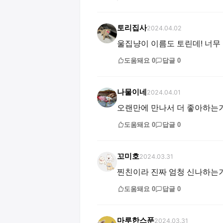
토리집사
2024.04.02
울집냥이 이름도 토린데! 너무
도움돼요
0
답글
0
나물이네
2024.04.01
오랜만에 만나서 더 좋아하는
도움돼요
0
답글
0
꼬미호
2024.03.31
찐친이라 진짜 엄청 신나하는거
도움돼요
0
답글
0
마루한스푼
2024.03.31