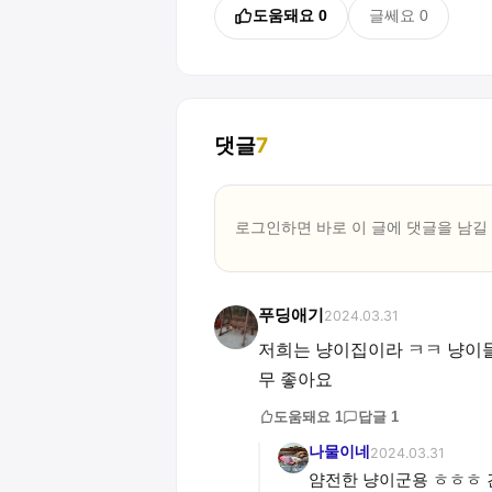
도움돼요
0
글쎄요
0
댓글
7
로그인하면 바로 이 글에
댓글
을 남길
푸딩애기
2024.03.31
저희는 냥이집이라 ㅋㅋ 냥이들
무 좋아요
도움돼요
1
답글
1
나물이네
2024.03.31
얌전한 냥이군용 ㅎㅎㅎ