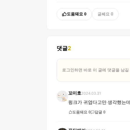
도움돼요
0
글쎄요
0
댓글
2
로그인하면 바로 이 글에
댓글
을 남길
꼬미호
2024.03.31
윙크가 귀엽다고만 생각했는데ㅠ
도움돼요
0
답글
0