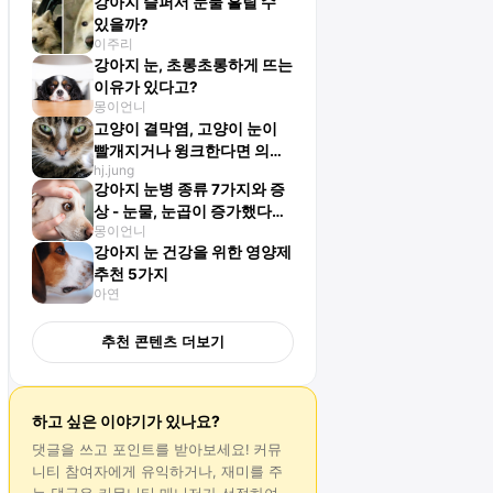
강아지 슬퍼서 눈물 흘릴 수
있을까?
이주리
강아지 눈, 초롱초롱하게 뜨는
이유가 있다고?
몽이언니
고양이 결막염, 고양이 눈이
빨개지거나 윙크한다면 의심
hj.jung
해야 해요!
강아지 눈병 종류 7가지와 증
상 - 눈물, 눈곱이 증가했다면
몽이언니
의심해야 해요
강아지 눈 건강을 위한 영양제
추천 5가지
아연
추천 콘텐츠 더보기
하고 싶은 이야기가 있나요?
댓글
을 쓰고 포인트를 받아보세요! 커뮤
니티 참여자에게 유익하거나, 재미를 주