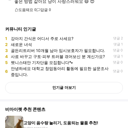
좋은 방법 같아요 냥이 사랑스러워요 😄 😍
도움돼요
0
답글
0
커뮤니티 인기글
1
강아지 간식은 어디서 주로 사세요?
댓글 2
2
새로운 녀석
댓글 1
3
골든리트리버 10개월 남아 임시보호자가 필요합니다.
댓글 0
4
사료 바꾸고 구토·피부 트러블 겪어보신 분 계신가요?
댓글 1
5
펫니스태안 기자단을 모집합니다🐾
댓글 0
안녕하세요 대학교 창업동아리 활동에 필요한 설문조사
6
댓글 0
중입니다.
인기글 더보기
비마이펫 추천 콘텐츠
고양이 음수량 늘리기, 도움되는 물품 추천!
butter pancake