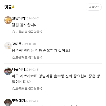
댓글
4
공감순
고냥이익
2024.04.01
꿀팁 감사합니다~
도움돼요
0
답글
0
꼬미호
2024.03.31
음수량 관리는 진짜 중요한거 같아요!
도움돼요
0
답글
0
나물이네
2024.03.31
아구 예뽀라🫶🏻 멍냥이들 음수량 진짜 중요한데 좋은 방
법이네용 😊
도움돼요
0
답글
0
푸딩애기
2024.03.31