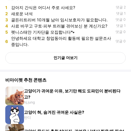
1
강아지 간식은 어디서 주로 사세요?
댓글 2
2
새로운 녀석
댓글 1
3
골든리트리버 10개월 남아 임시보호자가 필요합니다.
댓글 0
4
사료 바꾸고 구토·피부 트러블 겪어보신 분 계신가요?
댓글 1
5
펫니스태안 기자단을 모집합니다🐾
댓글 0
안녕하세요 대학교 창업동아리 활동에 필요한 설문조사
6
댓글 0
중입니다.
인기글 더보기
비마이펫 추천 콘텐츠
고양이가 귀여운 이유, 보기만 해도 도파민이 분비된다
고?
hj.jung
고양이 혀, 숨겨진 귀여운 사실은?
반디