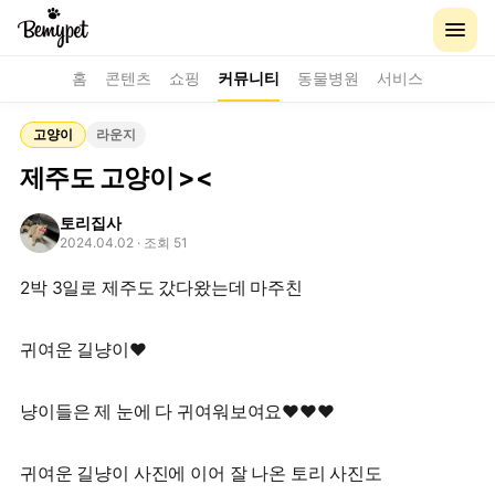
홈
콘텐츠
쇼핑
커뮤니티
동물병원
서비스
고양이
라운지
제주도 고양이 ><
토리집사
2024.04.02
· 조회 51
2박 3일로 제주도 갔다왔는데 마주친
귀여운 길냥이♥
냥이들은 제 눈에 다 귀여워보여요♥♥♥
귀여운 길냥이 사진에 이어 잘 나온 토리 사진도