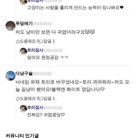
토리집사
2024.04.03
고양이는 사람을 홀리게 만드는 능력이 있나봐요♥
푸딩애기
2024.04.02
저도 냥이만 보면 다 귀엽더라구요😽😽
도움돼요
0
답글
1
토리집사
2024.04.03
맞아요 완정공감 ㅋㅋ
다냥구슬
2024.04.02
닉네임 유채 토리로 바꾸셨네요~토리 귀여워라~저도 오
늘 길냥이 봤어요!블랙앤 화이트 였답니다♡
도움돼요
0
답글
1
토리집사
2024.04.02
진짜요? 귀엽겠당♡
커뮤니티 인기글