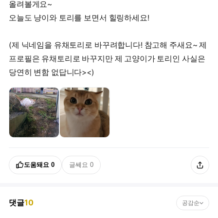
올려볼게요~
오늘도 냥이와 토리를 보면서 힐링하세요!
(제 닉네임을 유채토리로 바꾸려합니다! 참고해 주새요~ 제
프로필은 유채토리로 바꾸지만 제 고양이가 토리인 사실은
당연히 변함 없답니다><)
도움돼요
0
글쎄요
0
댓글
10
공감순