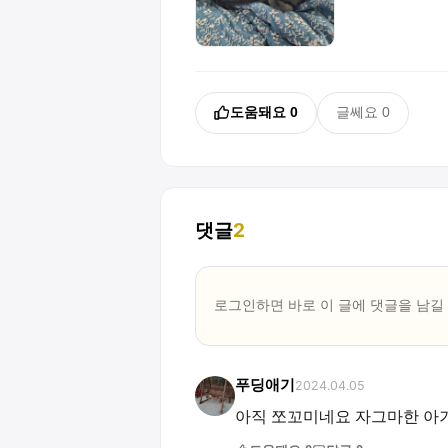
도움돼요
0
글쎄요
0
댓글
2
로그인하면 바로 이 글에
댓글
을 남길
푸딩애기
2024.04.05
아직 쪼꼬미네요 자그마한 아기