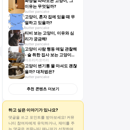
화장실 따라오는 고양이, 그
이유는 무엇일까?
butter pancake
고양이, 혼자 집에 있을 때 무
얼하고 있을까?
butter pancake
티비 보는 고양이, 이유와 심
리가 궁금해!
butter pancake
고양이 사람 행동 매일 관찰해
- 술 취한 집사 보는 고양이의
아프리카코끼리
감정은?
고양이 변기통 물 마셔도 괜찮
을까? 대처법은?
butter pancake
추천 콘텐츠 더보기
하고 싶은 이야기가 있나요?
댓글
을 쓰고 포인트를 받아보세요! 커뮤
니티 참여자에게 유익하거나, 재미를 주
는
댓글
은 커뮤니티 매니저가 선정하여