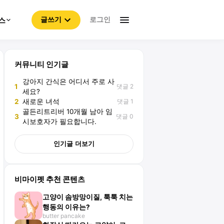
로그인
스
글쓰기
커뮤니티 인기글
강아지 간식은 어디서 주로 사
댓글 2
1
세요?
댓글 1
2
새로운 녀석
골든리트리버 10개월 남아 임
댓글 0
3
시보호자가 필요합니다.
인기글 더보기
비마이펫 추천 콘텐츠
고양이 솜방망이질, 툭툭 치는
행동의 이유는?
butter pancake