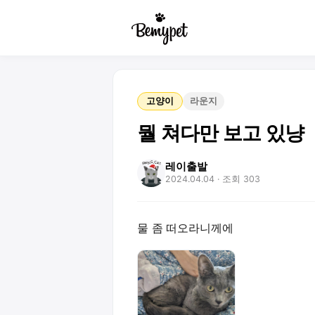
고양이
라운지
뭘 쳐다만 보고 있냥
레이출발
2024.04.04
· 조회 303
물 좀 떠오라니께에