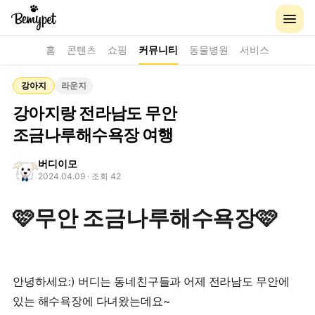
홈
콘텐츠
쇼핑
커뮤니티
동물병원
서비스
강아지
라운지
강아지랑 전라남도 무안
조금나루해수욕장 여행
버디이모
2024.04.09
· 조회 42
🩷무안 조금나루해수욕장🩷
안녕하세요:) 버디는 동네친구들과 어제 전라남도 무안에
있는 해수욕장에 다녀왔는데요~