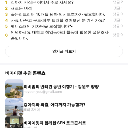
1
강아지 간식은 어디서 주로 사세요?
댓글 2
2
새로운 녀석
댓글 1
3
골든리트리버 10개월 남아 임시보호자가 필요합니다.
댓글 0
4
사료 바꾸고 구토·피부 트러블 겪어보신 분 계신가요?
댓글 1
5
펫니스태안 기자단을 모집합니다🐾
댓글 0
안녕하세요 대학교 창업동아리 활동에 필요한 설문조사
6
댓글 0
중입니다.
인기글 더보기
비마이펫 추천 콘텐츠
리비맘의 반려견 동반 여행기 - 강원도 양양
hoyoon.you@gmail.com
강아지와 외출, 어디까지 가능할까?
해피 2개더
비마이펫과 함께한 SEN 토크콘서트
비마이펫