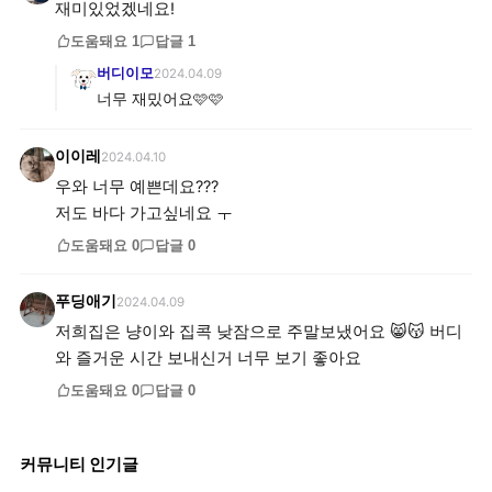
재미있었겠네요!
도움돼요
1
답글
1
버디이모
2024.04.09
너무 재밌어요🩷🩷
이이레
2024.04.10
우와 너무 예쁜데요???
저도 바다 가고싶네요 ㅜ
도움돼요
0
답글
0
푸딩애기
2024.04.09
저희집은 냥이와 집콕 낮잠으로 주말보냈어요 😸😽 버디
와 즐거운 시간 보내신거 너무 보기 좋아요
도움돼요
0
답글
0
커뮤니티 인기글