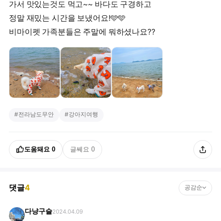
가서 맛있는것도 먹고~~ 바다도 구경하고
정말 재밌는 시간을 보냈어요!🩵🩵
비마이펫 가족분들은 주말에 뭐하셨나요??
#
전라남도무안
#
강아지여행
도움돼요
0
글쎄요
0
댓글
4
공감순
다냥구슬
2024.04.09