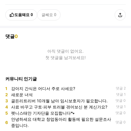
도움돼요
0
글쎄요
0
댓글
0
아직
댓글
이 없어요.
첫 댓글을 남겨보세요!
커뮤니티 인기글
1
강아지 간식은 어디서 주로 사세요?
댓글 2
2
새로운 녀석
댓글 1
3
골든리트리버 10개월 남아 임시보호자가 필요합니다.
댓글 0
4
사료 바꾸고 구토·피부 트러블 겪어보신 분 계신가요?
댓글 1
5
펫니스태안 기자단을 모집합니다🐾
댓글 0
안녕하세요 대학교 창업동아리 활동에 필요한 설문조사
6
댓글 0
중입니다.