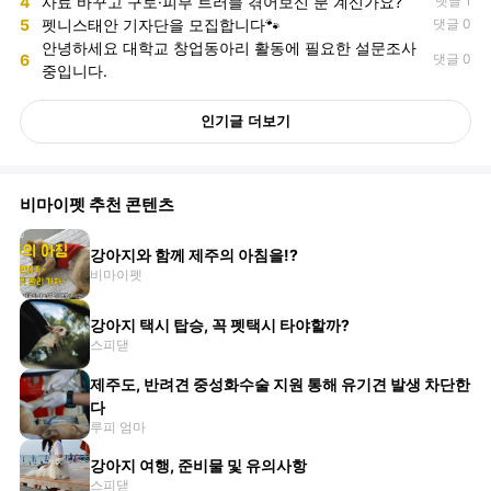
4
사료 바꾸고 구토·피부 트러블 겪어보신 분 계신가요?
댓글 1
5
펫니스태안 기자단을 모집합니다🐾
댓글 0
안녕하세요 대학교 창업동아리 활동에 필요한 설문조사
6
댓글 0
중입니다.
인기글 더보기
비마이펫 추천 콘텐츠
강아지와 함께 제주의 아침을!?
비마이펫
강아지 택시 탑승, 꼭 펫택시 타야할까?
스피댇
제주도, 반려견 중성화수술 지원 통해 유기견 발생 차단한
다
루피 엄마
강아지 여행, 준비물 및 유의사항
스피댇