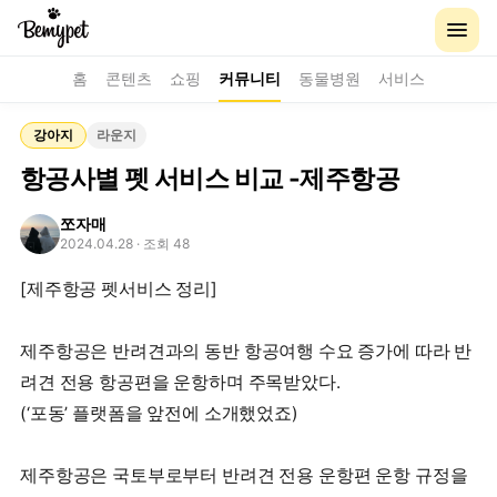
홈
콘텐츠
쇼핑
커뮤니티
동물병원
서비스
강아지
라운지
항공사별 펫 서비스 비교 -제주항공
쪼자매
2024.04.28
· 조회 48
[제주항공 펫서비스 정리]
제주항공은 반려견과의 동반 항공여행 수요 증가에 따라 반
려견 전용 항공편을 운항하며 주목받았다.
(‘포동’ 플랫폼을 앞전에 소개했었죠)
제주항공은 국토부로부터 반려견 전용 운항편 운항 규정을