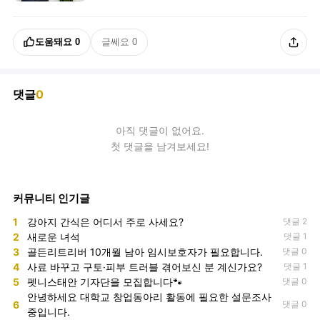
도움돼요
0
글쎄요
0
댓글
0
아직
댓글
이 없어요.
첫 댓글을 남겨보세요!
커뮤니티 인기글
1
강아지 간식은 어디서 주로 사세요?
댓글 2
2
새로운 녀석
댓글 1
3
골든리트리버 10개월 남아 임시보호자가 필요합니다.
댓글 0
4
사료 바꾸고 구토·피부 트러블 겪어보신 분 계신가요?
댓글 1
5
펫니스태안 기자단을 모집합니다🐾
댓글 0
안녕하세요 대학교 창업동아리 활동에 필요한 설문조사
6
댓글 0
중입니다.