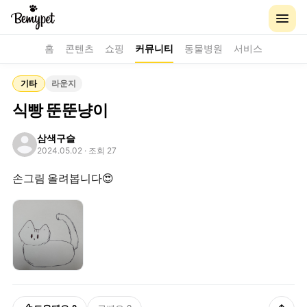
홈
콘텐츠
쇼핑
커뮤니티
동물병원
서비스
기타
라운지
식빵 뚠뚠냥이
삼색구슬
2024.05.02
· 조회 27
손그림 올려봅니다😍