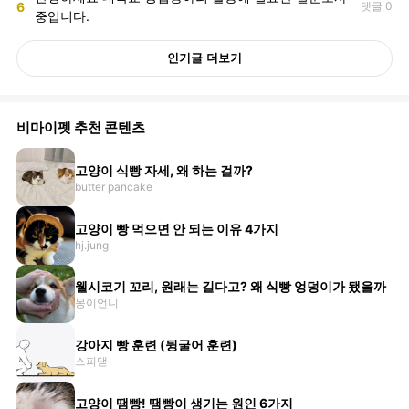
6
댓글 0
중입니다.
인기글 더보기
비마이펫 추천 콘텐츠
고양이 식빵 자세, 왜 하는 걸까?
butter pancake
고양이 빵 먹으면 안 되는 이유 4가지
hj.jung
웰시코기 꼬리, 원래는 길다고? 왜 식빵 엉덩이가 됐을까
몽이언니
강아지 빵 훈련 (뒹굴어 훈련)
스피댇
고양이 땜빵! 땜빵이 생기는 원인 6가지