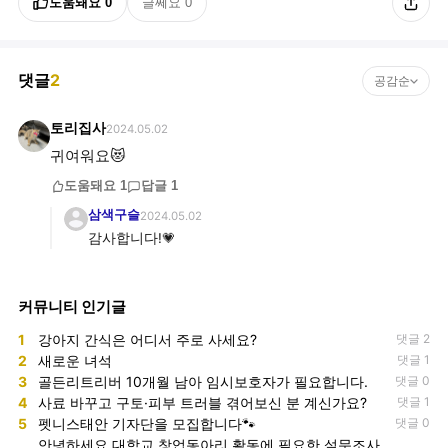
도움돼요
0
글쎄요
0
댓글
2
공감순
토리집사
2024.05.02
귀여워요😻
도움돼요
1
답글
1
삼색구슬
2024.05.02
감사합니다!💗
커뮤니티 인기글
1
강아지 간식은 어디서 주로 사세요?
댓글 2
2
새로운 녀석
댓글 1
3
골든리트리버 10개월 남아 임시보호자가 필요합니다.
댓글 0
4
사료 바꾸고 구토·피부 트러블 겪어보신 분 계신가요?
댓글 1
5
펫니스태안 기자단을 모집합니다🐾
댓글 0
안녕하세요 대학교 창업동아리 활동에 필요한 설문조사