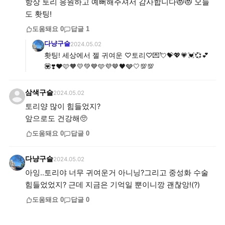
항상 토리 응원하고 예뻐해주셔서 감사합니다😻😻 오늘
도 홧팅!
도움돼요
0
답글
1
다냥구슬
2024.05.02
홧팅! 세상에서 젤 귀여운 ♡토리♡💌💘💝💖💗💓💞💕
💟❣️❤️🩷🧡💛💚💙🩵💜🤎🖤🩶🤍💯💯
삼색구슬
2024.05.02
토리양 많이 힘들었지?
앞으로도 건강해🥺
도움돼요
0
답글
0
다냥구슬
2024.05.02
아잉..토리야 너무 귀여운거 아니닝?그리고 중성화 수술
힘들었었지? 근데 지금은 기억일 뿐이니깡 괜찮앙!(?)
도움돼요
0
답글
0