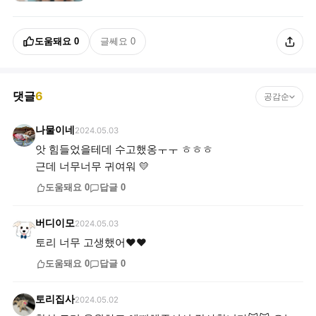
도움돼요
0
글쎄요
0
댓글
6
공감순
나물이네
2024.05.03
앗 힘들었을테데 수고했옹ㅜㅜ ㅎㅎㅎ
근데 너무너무 귀여워 💛
도움돼요
0
답글
0
버디이모
2024.05.03
토리 너무 고생했어❤️❤️
도움돼요
0
답글
0
토리집사
2024.05.02