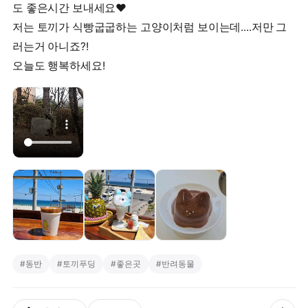
도 좋은시간 보내세요❤
저는 토끼가 식빵굽굽하는 고양이처럼 보이는데....저만 그
러는거 아니죠?!
오늘도 행복하세요!
#
동반
#
토끼푸딩
#
좋은곳
#
반려동물