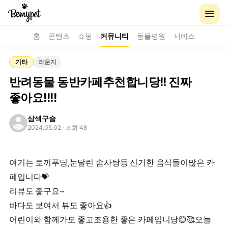
홈
콘텐츠
쇼핑
커뮤니티
동물병원
서비스
기타
라운지
반려동물 동반카페추천합니당!! 진짜
좋아요!!!!
삼색구슬
2024.05.02
· 조회 48
여기는 토끼푸딩,눈달린 솜사탕등 신기한 음식들이많은 카
페입니다💝
리뷰도 좋구요~
바다도 보여서 뷰도 좋아요👍
어린이와 함께가도 좋고조용한 좋은 카페입니당😊🥰오늘