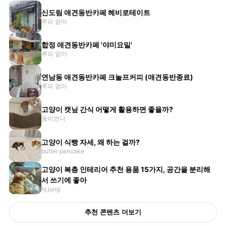
신도림 애견동반카페 헤비로테이트
루피 엄마
합정 애견동반카페 '야미요밀'
루피 엄마
연남동 애견동반카페 크눌프커피 (애견동반종료)
루피 엄마
고양이 캣닢 간식 어떻게 활용하면 좋을까?
몽이언니
고양이 식빵 자세, 왜 하는 걸까?
butter pancake
고양이 복층 인테리어 추천 용품 15가지, 공간을 분리해
서 쓰기에 좋아
hj.jung
추천 콘텐츠 더보기