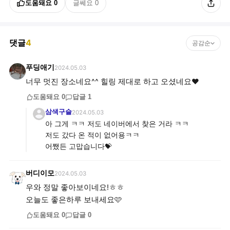
도움돼요
0
글쎄요
0
댓글
4
공감순
푸딩애기
2024.05.03
너무 멋진 장소네요^^ 힐링 제대로 하고 오셨네요❤️
도움돼요
0
답글
1
삼색구슬
2024.05.03
아 그게 ㅋㅋ 저도 네이버에서 찾은 거라 ㅋㅋ
저도 갔다 온 적이 없어용ㅋㅋ
어쨌든 고맙습니다💝
버디이모
2024.05.03
우와 정말 좋아보이네요!ㅎㅎ
오늘도 좋은하루 보내세요🩷
도움돼요
0
답글
0