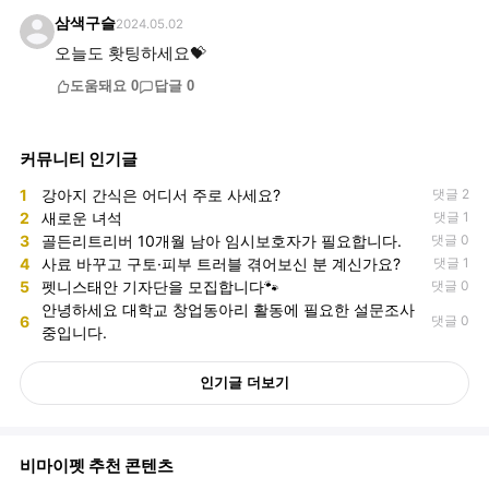
삼색구슬
2024.05.02
오늘도 홧팅하세요💝
도움돼요
0
답글
0
커뮤니티 인기글
1
강아지 간식은 어디서 주로 사세요?
댓글 2
2
새로운 녀석
댓글 1
3
골든리트리버 10개월 남아 임시보호자가 필요합니다.
댓글 0
4
사료 바꾸고 구토·피부 트러블 겪어보신 분 계신가요?
댓글 1
5
펫니스태안 기자단을 모집합니다🐾
댓글 0
안녕하세요 대학교 창업동아리 활동에 필요한 설문조사
6
댓글 0
중입니다.
인기글 더보기
비마이펫 추천 콘텐츠