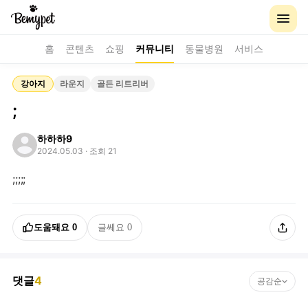
홈
콘텐츠
쇼핑
커뮤니티
동물병원
서비스
강아지
라운지
골든 리트리버
;
하하하9
2024.05.03
· 조회 21
;;;;;
도움돼요
0
글쎄요
0
댓글
4
공감순