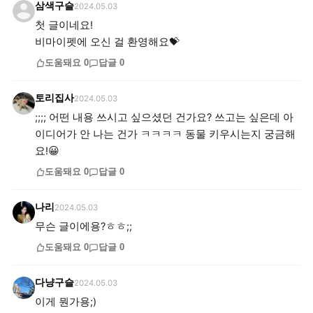
삼색구슬
2024.05.03
첫 글이네요!
비마이펫에 오신 걸 환영해요💝
도움돼요
0
답글
0
토리집사
2024.05.03
;;;; 어떤 내용 쓰시고 싶으셨던 건가요? 쓰고는 싶은데 아
이디어가 안 나는 건가 ㅋㅋㅋㅋ 동물 키우시는지 궁금해
요!😀
도움돼요
0
답글
0
나리
2024.05.03
무슨 글이에용?ㅎㅎ;;
도움돼요
0
답글
0
다냥구슬
2024.05.03
이게 뭔가용;)