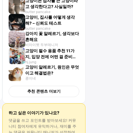
고양이는 집사를 큰 고양이라
고 생각한다고? 사실일까?
butter pancake
고양이, 집사를 어떻게 생각
해? – 신뢰도 테스트
butter pancake
강아지 꽃 알레르기, 생각보다
흔해요
비마이펫 두부매니저
고양이 필수 용품 추천 11가
지, 입양 전에 어떤 걸 준비해
hj.jung
야 할까?
고양이 알레르기, 원인은 무엇
이고 해결법은?
콩이네
추천 콘텐츠 더보기
하고 싶은 이야기가 있나요?
댓글
을 쓰고 포인트를 받아보세요! 커뮤
니티 참여자에게 유익하거나, 재미를 주
는
댓글
은 커뮤니티 매니저가 선정하여