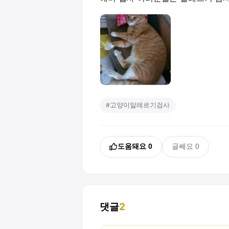
#
고양이알레르기검사
도움돼요
0
글쎄요
0
댓글
2