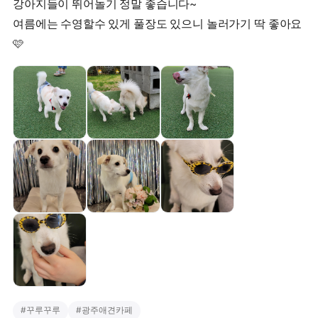
강아지들이 뛰어놀기 정말 좋습니다~
여름에는 수영할수 있게 풀장도 있으니 놀러가기 딱 좋아요
🩷
#
꾸루꾸루
#
광주애견카페