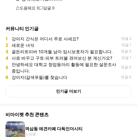
도움돼요
0
답글
0
커뮤니티 인기글
1
강아지 간식은 어디서 주로 사세요?
댓글 2
2
새로운 녀석
댓글 1
3
골든리트리버 10개월 남아 임시보호자가 필요합니다.
댓글 0
4
사료 바꾸고 구토·피부 트러블 겪어보신 분 계신가요?
댓글 1
안녕하세요 대학교 창업동아리 활동에 필요한 설문조사
5
댓글 0
중입니다.
6
강아지(갈색푸들)를 찾습니다
댓글 0
인기글 더보기
비마이펫 추천 콘텐츠
역삼동 애견카페 다독인더시티
스피댇