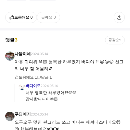
도움돼요
0
글쎄요
0
댓글
3
공감순
나물이네
2024.05.14
아유 귀여워 🫶🏻 행복한 하루였지 버디야 ?! 😍😍😍 선그
리 너무 잘 어울려💕
도움돼요
1
답글
1
버디이모
2024.05.14
너무 행복한 하루였어요🩷🩷
감사합니다아🫶🏻
푸딩애기
2024.05.14
오구오구 멋진 썬그리도 쓰고 버디는 패셔니스타네요😊
😊 행복해보여요💓💓💓