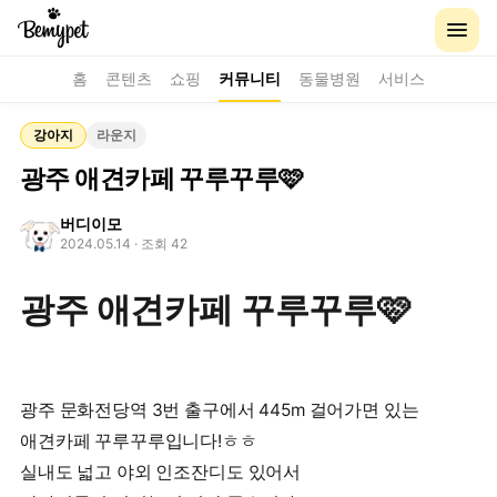
홈
콘텐츠
쇼핑
커뮤니티
동물병원
서비스
강아지
라운지
광주 애견카페 꾸루꾸루🩷
버디이모
2024.05.14
· 조회 42
광주 애견카페 꾸루꾸루🩷
광주 문화전당역 3번 출구에서 445m 걸어가면 있는
애견카페 꾸루꾸루입니다!ㅎㅎ
실내도 넓고 야외 인조잔디도 있어서