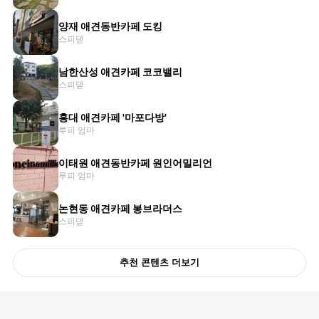
양재 애견동반카페 도킹
스피댇
남한산성 애견카페 코코밸리
스피댇
홍대 애견카페 '마포다방'
루피 엄마
이태원 애견동반카페 원인어밀리언
루피 엄마
논현동 애견카페 봉브라더스
스피댇
추천 콘텐츠 더보기