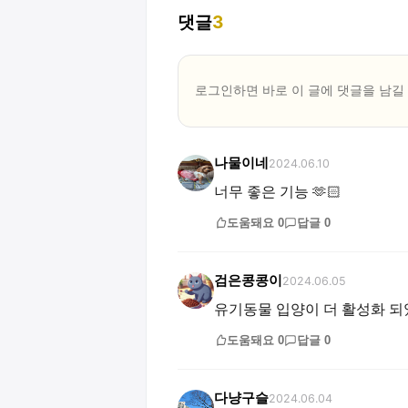
댓글
3
로그인하면 바로 이 글에
댓글
을 남길
나물이네
2024.06.10
너무 좋은 기능 🫶🏻
도움돼요
0
답글
0
검은콩콩이
2024.06.05
유기동물 입양이 더 활성화 되
도움돼요
0
답글
0
다냥구슬
2024.06.04