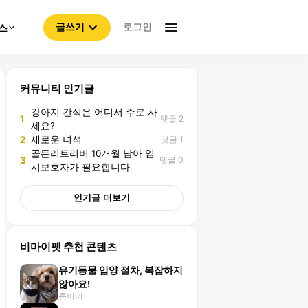
로그인
스
글쓰기
커뮤니티 인기글
강아지 간식은 어디서 주로 사
댓글 2
1
세요?
댓글 1
2
새로운 녀석
골든리트리버 10개월 남아 임
댓글 0
3
시보호자가 필요합니다.
인기글 더보기
비마이펫 추천 콘텐츠
유기동물 입양 절차, 복잡하지
않아요!
콩이네