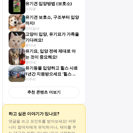
유기견 입양방법 (보호소)
스피댇
유기견 보호소, 구조부터 입양
까지!
단이집사
고양이 입양, 유기묘가 가족을
기다려요!
콩이네
유기묘, 입양 전에 제대로 아
는 것이 중요해요!
콩이네
유기동물 입양하고 힐스 사료
1년간 지원받으세요 ‘힐스 사
이주리
랑의 쉘터(유기동물 보호소)’
추천 콘텐츠 더보기
하고 싶은 이야기가 있나요?
댓글
을 쓰고 포인트를 받아보세요! 커뮤
니티 참여자에게 유익하거나, 재미를 주