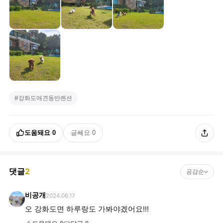
#
강화도애견동반펜션
도움돼요
0
글쎄요
0
댓글
2
공감순
비공개
2024.06.17
오 강화도면 하루랑도 가봐야겠어요!!!