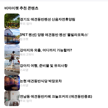
비마이펫 추천 콘텐츠
경기도 애견동반펜션 산음자연휴양림
루피 엄마
[PET 펜션] 양평 애견동반 펜션 '풀빌라포독스'
씽크펫
강아지와 외출, 어디까지 가능할까?
해피 2개더
강아지 여행, 준비물 및 유의사항
스피댇
논현 애견동반식당 박장포차
스피댇
연남동 애견동반카페 크눌프커피 (애견동반종료)
루피 엄마