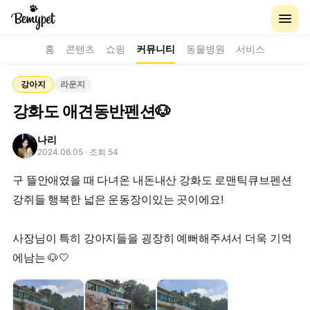
홈
콘텐츠
쇼핑
커뮤니티
동물병원
서비스
강아지
라운지
강화도 애견동반펜션🐶
나리
2024.06.05
· 조회 54
구 뜰안애였을 때 다녀온 내돈내산 강화도 로맨틱큐브펜션
강쥐들 행복한 넓은 운동장이있는 곳이에요!
사장님이 특히 강아지들을 굉장히 예뻐해주셔서 더욱 기억
에남는 🐶🤍