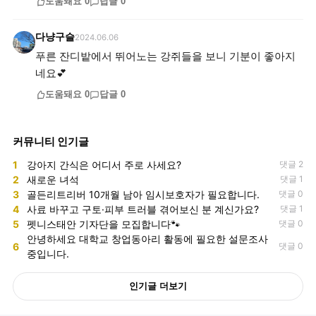
도움돼요
0
답글
0
다냥구슬
2024.06.06
푸른 잔디밭에서 뛰어노는 강쥐들을 보니 기분이 좋아지
네요💕
도움돼요
0
답글
0
커뮤니티 인기글
1
강아지 간식은 어디서 주로 사세요?
댓글 2
2
새로운 녀석
댓글 1
3
골든리트리버 10개월 남아 임시보호자가 필요합니다.
댓글 0
4
사료 바꾸고 구토·피부 트러블 겪어보신 분 계신가요?
댓글 1
5
펫니스태안 기자단을 모집합니다🐾
댓글 0
안녕하세요 대학교 창업동아리 활동에 필요한 설문조사
6
댓글 0
중입니다.
인기글 더보기