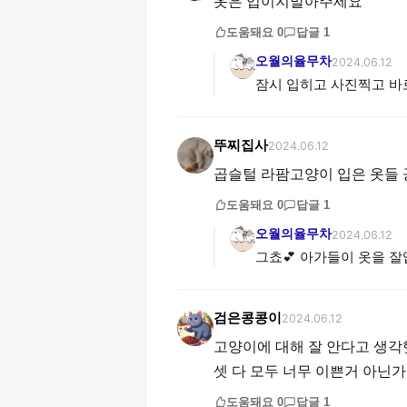
옷은 입이지말아주세요
도움돼요
0
답글
1
오월의율무차
2024.06.12
잠시 입히고 사진찍고 바
뚜찌집사
2024.06.12
곱슬털 라팜고양이 입은 옷들 
도움돼요
0
답글
1
오월의율무차
2024.06.12
그쵸💕 아가들이 옷을 잘
검은콩콩이
2024.06.12
고양이에 대해 잘 안다고 생각
셋 다 모두 너무 이쁜거 아닌가
도움돼요
0
답글
1