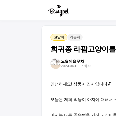
고양이
라운지
희귀종 라팜고양이를
오월의율무차
2024.06.11
· 조회 90
안녕하세요! 삼둥이 집사입니다💕
오늘은 저희 막둥이 아지에 대해서
아지는 다른 곱슬털을 가진 고양이