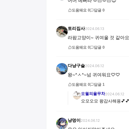
어머 예뻐라 🫶🏻🫶🏻😍
도움돼요
0
답글
0
토리집사
2024.06.13
라팜고양이~ 귀여울 것 같아요
도움돼요
0
답글
0
다냥구슬
2024.06.12
왕~^ㅅ^~넘 귀여워요♡♡
도움돼요
0
답글
1
오월의율무차
2024.06.12
오모오모 왕감사해용💕
냥멍이
2024.06.12