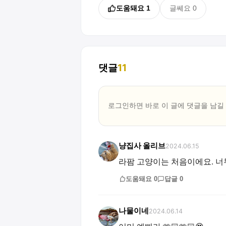
도움돼요
1
글쎄요
0
댓글
11
로그인하면 바로 이 글에
댓글
을 남길
냥집사 올리브
2024.06.15
라팜 고양이는 처음이에요. 너
도움돼요
0
답글
0
나물이네
2024.06.14