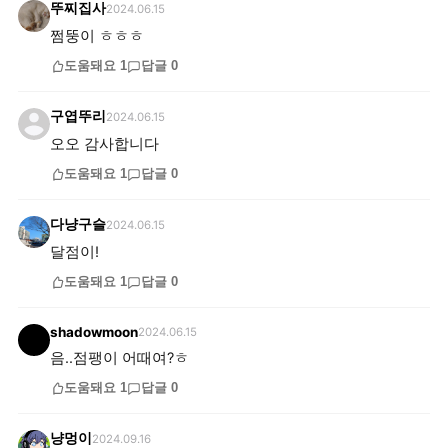
뚜찌집사
2024.06.15
쩜뚱이 ㅎㅎㅎ
도움돼요
1
답글
0
구엽뚜리
2024.06.15
오오 감사합니다
도움돼요
1
답글
0
다냥구슬
2024.06.15
달점이!
도움돼요
1
답글
0
shadowmoon
2024.06.15
음..점팽이 어때여?ㅎ
도움돼요
1
답글
0
냥멍이
2024.09.16