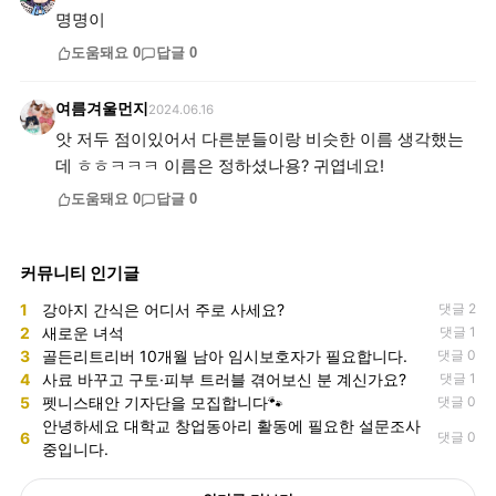
명명이
도움돼요
0
답글
0
여름겨울먼지
2024.06.16
앗 저두 점이있어서 다른분들이랑 비슷한 이름 생각했는
데 ㅎㅎㅋㅋㅋ 이름은 정하셨나용? 귀엽네요!
도움돼요
0
답글
0
커뮤니티 인기글
1
강아지 간식은 어디서 주로 사세요?
댓글 2
2
새로운 녀석
댓글 1
3
골든리트리버 10개월 남아 임시보호자가 필요합니다.
댓글 0
4
사료 바꾸고 구토·피부 트러블 겪어보신 분 계신가요?
댓글 1
5
펫니스태안 기자단을 모집합니다🐾
댓글 0
안녕하세요 대학교 창업동아리 활동에 필요한 설문조사
6
댓글 0
중입니다.