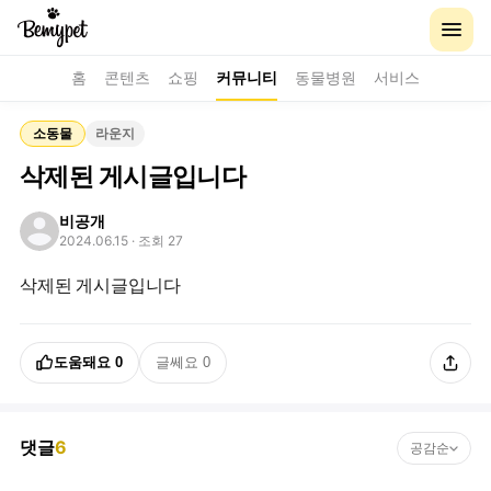
홈
콘텐츠
쇼핑
커뮤니티
동물병원
서비스
소동물
라운지
삭제된 게시글입니다
비공개
2024.06.15
· 조회 27
삭제된 게시글입니다
도움돼요
0
글쎄요
0
댓글
6
공감순