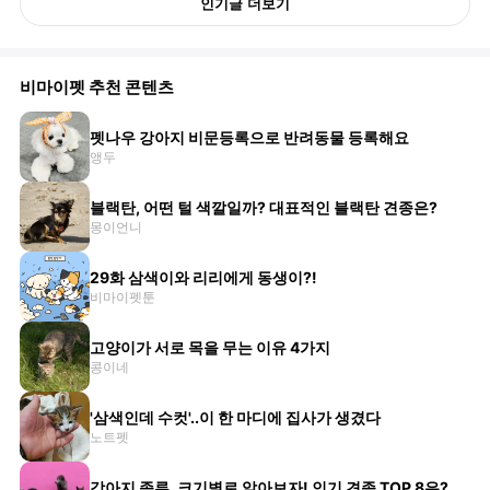
인기글 더보기
비마이펫 추천 콘텐츠
펫나우 강아지 비문등록으로 반려동물 등록해요
앵두
블랙탄, 어떤 털 색깔일까? 대표적인 블랙탄 견종은?
몽이언니
29화 삼색이와 리리에게 동생이?!
비마이펫툰
고양이가 서로 목을 무는 이유 4가지
콩이네
'삼색인데 수컷'..이 한 마디에 집사가 생겼다
노트펫
강아지 종류, 크기별로 알아보자! 인기 견종 TOP 8은?