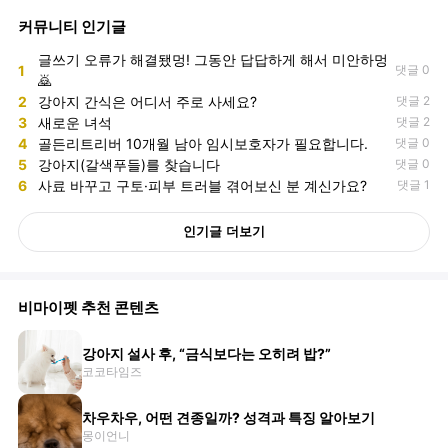
커뮤니티 인기글
글쓰기 오류가 해결됐멍! 그동안 답답하게 해서 미안하멍
1
댓글 0
🙇
2
강아지 간식은 어디서 주로 사세요?
댓글 2
3
새로운 녀석
댓글 2
4
골든리트리버 10개월 남아 임시보호자가 필요합니다.
댓글 0
5
강아지(갈색푸들)를 찾습니다
댓글 0
6
사료 바꾸고 구토·피부 트러블 겪어보신 분 계신가요?
댓글 1
인기글 더보기
비마이펫 추천 콘텐츠
강아지 설사 후, “금식보다는 오히려 밥?”
코코타임즈
차우차우, 어떤 견종일까? 성격과 특징 알아보기
몽이언니