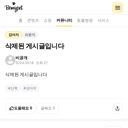
홈
콘텐츠
쇼핑
커뮤니티
동물병원
서비스
강아지
라운지
삭제된 게시글입니다
비공개
2024.06.18
· 조회 27
삭제된 게시글입니다
#
산책
#
강아지
도움돼요
0
글쎄요
0