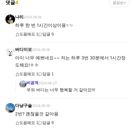
댓글
4
공감순
나리
2024.06.18
하루 한 번 1시간이상이용✨️✨️
도움돼요
1
답글
0
버디이모
2024.06.18
아이 너무 예쁘네요~~ 저는 하루 3번 30분에서 1시간정
도해요!ㅎㅎ
도움돼요
1
답글
1
비공개
2024.06.27
우와 버디는 너무 행복할 거 같아요!!!
다냥구슬
2024.06.18
2번? 괜찮을것 같아용
도움돼요
1
답글
0