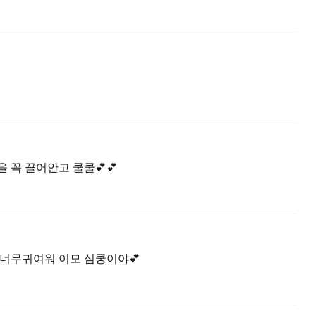
 꼭 끌어안고 쿨쿨💕💕
 너무귀여워 이모 심쿵이야💕