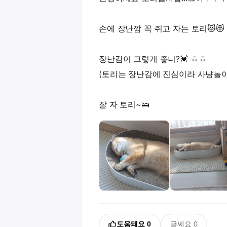
손에 장난깜 꼭 쥐고 자는 토리😻😻
장난감이 그렇게 좋니?💓 ㅎㅎ
(토리는 장난감에 진심이라 사냥놀이
잘 자 토리~🛌
도움돼요
0
글쎄요
0