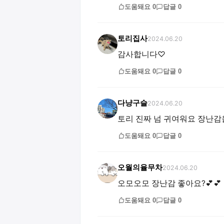
도움돼요
0
답글
0
토리집사
2024.06.20
감사합니다♡
도움돼요
0
답글
0
다냥구슬
2024.06.20
토리 진짜 넘 귀여워요 장난감을
도움돼요
0
답글
0
오월의율무차
2024.06.20
오모오모 장난감 좋아요?💕💕
도움돼요
0
답글
0