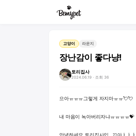
고양이
라운지
장난감이 좋다냥!
토리집사
2024.06.19
· 조회 36
으아ㅠㅠㅠ그렇게 자지마ㅠㅠ💘💘
내 마음이 녹아버리자냐ㅠㅠㅠㅠ💝
안녕하세요 토리집사입...끄아ㅏㅏㅏ