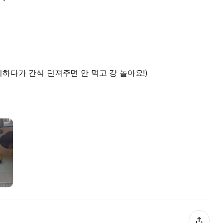
하다가 간식 던져주면 안 먹고 걍 놀아요!)