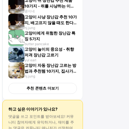
고양이 쥐 장난감 추천 제품
10가지 - 쥐를 사냥하는 이유
콩이네
는?
고양이 사냥 장난감 추천 10가
지, 배고프지 않을 때도 한다
hj.jung
고?
고양이에게 위험한 장난감 특
징 5가지
butter pancake
고양이 놀이의 중요성 - 취향
저격 장난감 고르기
yul earl
고양이 자동 장난감 고르는 방
법과 추천템 10가지, 집사가
hj.jung
없어도 잘 놀아요!
추천 콘텐츠 더보기
하고 싶은 이야기가 있나요?
댓글
을 쓰고 포인트를 받아보세요! 커뮤
니티 참여자에게 유익하거나, 재미를 주
는
댓글
은 커뮤니티 매니저가 선정하여