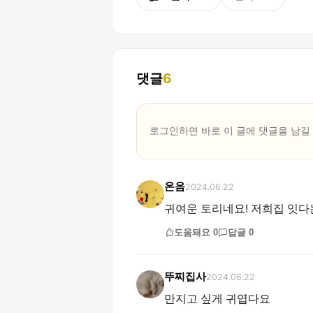
댓글
6
로그인하면 바로 이 글에
댓글
을 남길
온음
2024.06.22
귀여운 토리네요! 저희집 잇다
도움돼요
0
답글
0
뚜찌집사
2024.06.22
만지고 싶게 귀엽다요