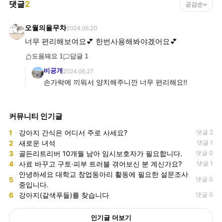
댓글
2
공감순
오월의율무차
2024.06.20
너무 편리해보여요💕 한번사용해봐야겠어요💕
도움돼요
1
답글
1
비공개
2024.06.27
손가락에 끼워서 양치해주니깐 너무 편리해요!!
커뮤니티 인기글
1
강아지 간식은 어디서 주로 사세요?
댓글 2
2
새로운 녀석
댓글 1
3
골든리트리버 10개월 남아 임시보호자가 필요합니다.
댓글 0
4
사료 바꾸고 구토·피부 트러블 겪어보신 분 계신가요?
댓글 1
안녕하세요 대학교 창업동아리 활동에 필요한 설문조사
5
댓글 0
중입니다.
6
강아지(갈색푸들)를 찾습니다
댓글 0
인기글 더보기