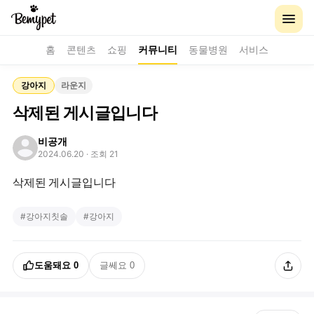
홈
콘텐츠
쇼핑
커뮤니티
동물병원
서비스
강아지
라운지
삭제된 게시글입니다
비공개
2024.06.20
· 조회 21
삭제된 게시글입니다
#
강아지칫솔
#
강아지
도움돼요
0
글쎄요
0