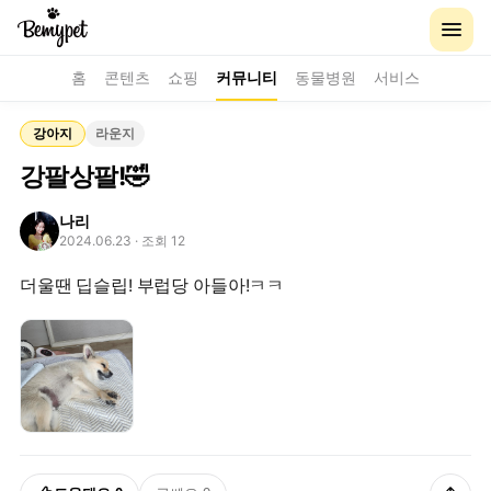
홈
콘텐츠
쇼핑
커뮤니티
동물병원
서비스
강아지
라운지
강팔상팔!🤣
나리
2024.06.23
· 조회 12
더울땐 딥슬립! 부럽당 아들아!ㅋㅋ