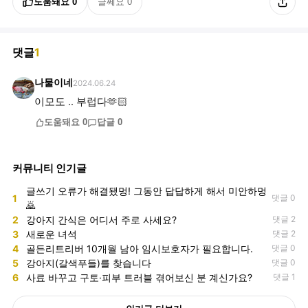
도움돼요
0
글쎄요
0
댓글
1
나물이네
2024.06.24
이모도 .. 부럽다🫶🏻
도움돼요
0
답글
0
커뮤니티 인기글
글쓰기 오류가 해결됐멍! 그동안 답답하게 해서 미안하멍
1
댓글 0
🙇
2
강아지 간식은 어디서 주로 사세요?
댓글 2
3
새로운 녀석
댓글 2
4
골든리트리버 10개월 남아 임시보호자가 필요합니다.
댓글 0
5
강아지(갈색푸들)를 찾습니다
댓글 0
6
사료 바꾸고 구토·피부 트러블 겪어보신 분 계신가요?
댓글 1