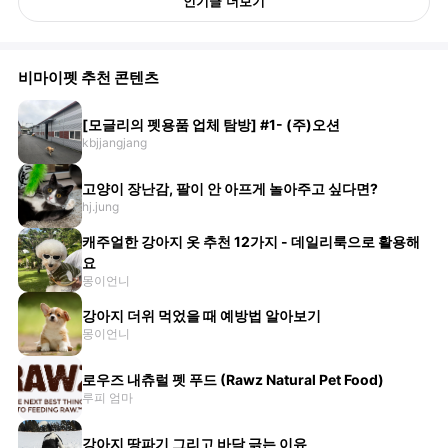
인기글 더보기
비마이펫 추천 콘텐츠
[모글리의 펫용품 업체 탐방] #1- (주)오션
kbjjangjang
고양이 장난감, 팔이 안 아프게 놀아주고 싶다면?
hj.jung
캐주얼한 강아지 옷 추천 12가지 - 데일리룩으로 활용해
요
몽이언니
강아지 더위 먹었을 때 예방법 알아보기
몽이언니
로우즈 내츄럴 펫 푸드 (Rawz Natural Pet Food)
루피 엄마
강아지 땅파기 그리고 바닥 긁는 이유