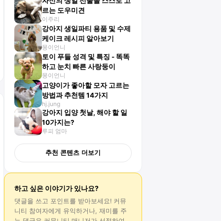
자신의 생일 선물을 스스로 고
르는 도우미견
이주리
강아지 생일파티 용품 및 수제
케이크 레시피 알아보기
몽이언니
토이 푸들 성격 및 특징 - 똑똑
하고 눈치 빠른 사랑둥이
몽이언니
고양이가 좋아할 모자 고르는
방법과 추천템 14가지
hj.jung
강아지 입양 첫날, 해야 할 일
10가지는?
루피 엄마
추천 콘텐츠 더보기
하고 싶은 이야기가 있나요?
댓글
을 쓰고 포인트를 받아보세요! 커뮤
니티 참여자에게 유익하거나, 재미를 주
는
댓글
은 커뮤니티 매니저가 선정하여