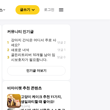
로그인
스
글쓰기
커뮤니티 인기글
강아지 간식은 어디서 주로 사
댓글 2
1
세요?
댓글 1
2
새로운 녀석
골든리트리버 10개월 남아 임
댓글 0
3
시보호자가 필요합니다.
인기글 더보기
비마이펫 추천 콘텐츠
고양이 케이크 추천 11가지,
생일파티할 때 좋아요!
hj.jung