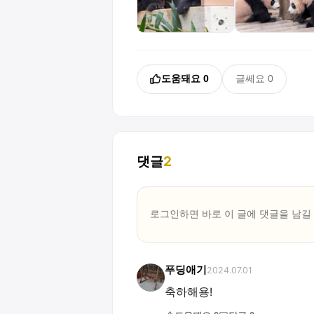
도움돼요
0
글쎄요
0
댓글
2
로그인하면 바로 이 글에
댓글
을 남길
푸딩애기
2024.07.01
축하해용!