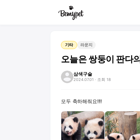
기타
라운지
오늘은 쌍둥이 판다의 첫
삼색구슬
2024.07.01
· 조회 18
모두 축하해줘요!!!!