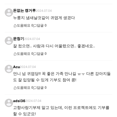
돈없는 캥거루
2024.07.04
누룽지 냄새날것같이 귀엽게 생겼다
도움돼요
0
답글
0
문창기
2024.07.04
잘 컸으면.. 사람과 다시 어울렸으면.. 좋겠네요..
도움돼요
0
답글
0
Acu
2024.07.04
언니 넘 귀엽당!! 꼭 좋은 가족 만나길 ㅠㅜ 다른 강아지들
도 잘 입양될 수 있게 기부도 참여 콩!
도움돼요
0
답글
0
adsl36
2024.07.04
고향사랑기부제 알고 있는데, 이런 프로젝트에도 기부를
할 수 있군요!