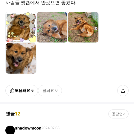
사람들 펫숍에서 안샀으면 좋겠다...
도움돼요
6
글쎄요
0
댓글
12
공감순
shadowmoon
2024.07.08