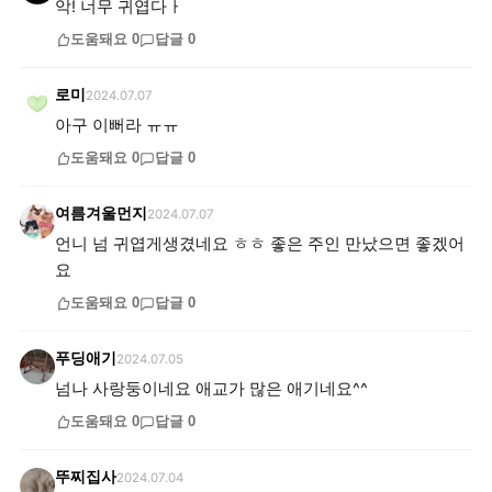
악! 너무 귀엽다ㅏ
도움돼요
0
답글
0
로미
2024.07.07
아구 이뻐라 ㅠㅠ
도움돼요
0
답글
0
여름겨울먼지
2024.07.07
언니 넘 귀엽게생겼네요 ㅎㅎ 좋은 주인 만났으면 좋겠어
요
도움돼요
0
답글
0
푸딩애기
2024.07.05
넘나 사랑둥이네요 애교가 많은 애기네요^^
도움돼요
0
답글
0
뚜찌집사
2024.07.04