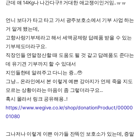
근데 얘 14Kg나 나간다구!! 거대한 애교쟁이인거임..ㅠㅠ
언니 보다가 타고 타고 가서 광주보호소에서 기부 사업 하는
거 알게 됐는데,
고향사랑기부제라고 해서 세액공제랑 답례품 받을 수 있는
기부제도더라구요.
직장인들 연말정산할 때 도움도 될 것 같고 답례품도 준다는
데 유기견 기부까지 할 수 있대서
지인들한테 알려주고 다니는 즁...🥹
그냥... 온라인에서 본 이렇게 예쁜 강아지가 언제 죽을 지도
모르는 상황이라는 마음이 좀 그렇더라구요...
혹시 몰라서 링크 공유해용..!
https://www.wegive.co.kr/shop/donationProduct/00000
01080
그나저나 이렇게 이쁜 아가들 잔뜩인 보호소가 있는데, 증말