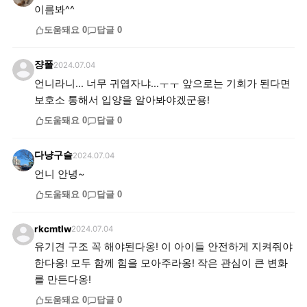
도움돼요
0
답글
0
쟝폴
2024.07.04
언니라니... 너무 귀엽자냐...ㅜㅜ 앞으로는 기회가 된다면
보호소 통해서 입양을 알아봐야겠군용!
도움돼요
0
답글
0
다냥구슬
2024.07.04
언니 안녕~
도움돼요
0
답글
0
rkcmtlw
2024.07.04
유기견 구조 꼭 해야된다옹! 이 아이들 안전하게 지켜줘야
한다옹! 모두 함께 힘을 모아주라옹! 작은 관심이 큰 변화
를 만든다옹!
도움돼요
0
답글
0