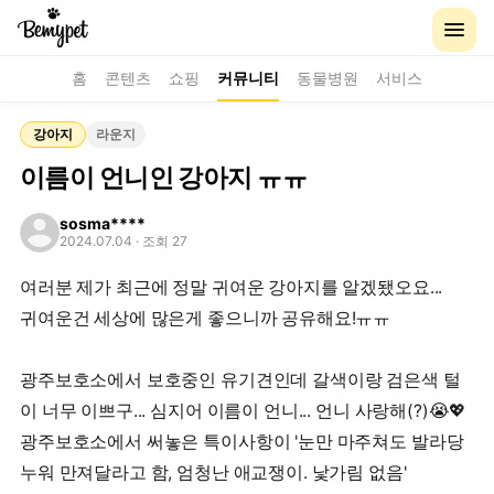
홈
콘텐츠
쇼핑
커뮤니티
동물병원
서비스
강아지
라운지
이름이 언니인 강아지 ㅠㅠ
sosma****
2024.07.04
· 조회 27
여러분 제가 최근에 정말 귀여운 강아지를 알겠됐오요...
귀여운건 세상에 많은게 좋으니까 공유해요!ㅠㅠ
광주보호소에서 보호중인 유기견인데 갈색이랑 검은색 털
이 너무 이쁘구... 심지어 이름이 언니... 언니 사랑해(?)😭💖
광주보호소에서 써놓은 특이사항이 '눈만 마주쳐도 발라당
누워 만져달라고 함, 엄청난 애교쟁이. 낯가림 없음'