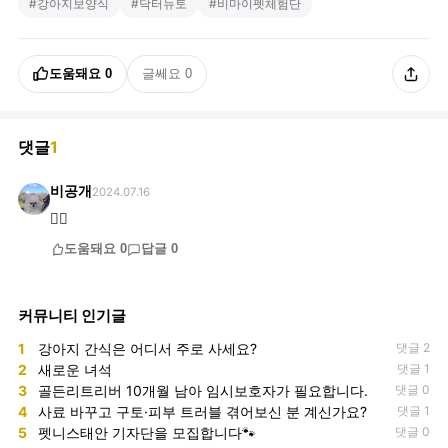
#
강아지보양식
#
닥터뉴토
#
비마이펫체험단
도움돼요
0
글쎄요
0
댓글
1
비공개
2024.07.16
👍🏻
도움돼요
0
답글
0
커뮤니티 인기글
1
강아지 간식은 어디서 주로 사세요?
댓글 2
2
새로운 녀석
댓글 1
3
골든리트리버 10개월 남아 임시보호자가 필요합니다.
댓글 0
4
사료 바꾸고 구토·피부 트러블 겪어보신 분 계신가요?
댓글 1
5
펫니스태안 기자단을 모집합니다🐾
댓글 0