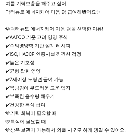
여름 기력보충을 해주고 싶어
닥터뉴토 에너지케어 미음 닭 급여해봤어요✨
🐶닥터뉴토 에너지케어 미음 닭을 선택한 이유!
✔️AAFCO 기준 고려 영양 주식
✔️수의영양학 기반 설계 레시피
✔️ISO, HACCP 인증시설 깐깐한 검정
✔️높은 기호성
✔️균형 잡힌 영양
✔️7세이상 노령견 급여 가능
✔️목넘김이 부드러운 고운 입자
✔️부족한 음수량 채우기
✔️건강한 특식 급여
🩷기력 회복이 필요할 때
🩷특식이 필요할 때
🩷상온 보관이 가능해서 외출 시 간편하게 챙길 수 있어요.