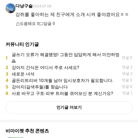
다냥구슬
2024.07.09
강쥐를 좋아하는 제 친구에게 소개 시켜 좋야겠어요ㅎㅎ
도움돼요
0
답글
0
커뮤니티 인기글
글쓰기 오류가 해결됐멍! 그동안 답답하게 해서 미안하멍
1
댓글 0
🙇
2
강아지 간식은 어디서 주로 사세요?
댓글 2
3
새로운 녀석
댓글 2
4
골든리트리버 10개월 남아 임시보호자가 필요합니다.
댓글 0
5
강아지(갈색푸들)를 찾습니다
댓글 0
6
사료 바꾸고 구토·피부 트러블 겪어보신 분 계신가요?
댓글 1
인기글 더보기
비마이펫 추천 콘텐츠