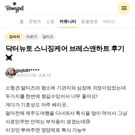
홈
콘텐츠
쇼핑
커뮤니티
동물병원
서비스
강아지
라운지
말티즈
닥터뉴토 스니징케어 브레스앤하트 후기
💓
jjnjh91****
2024.07.09
· 조회 18
소형견 말티즈라 평소에 기관지와 심장에 걱정이있었는데
두가지를 한번에 챙길수있어서 너무 좋아요!
게다가 기호성도 아주 베리굿..
얼마전에 제주도여행을 다녀와서 특식을 많이 먹어서 그냥
사료만주면 안먹는 부작용이 생겼는데😢
이것만 뿌려주면 영양제로 특식 가능🫶