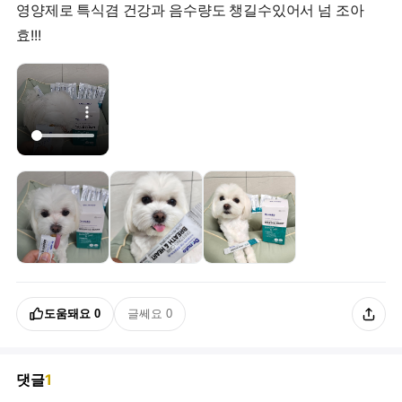
영양제로 특식겸 건강과 음수량도 챙길수있어서 넘 조아
효!!!
도움돼요
0
글쎄요
0
댓글
1