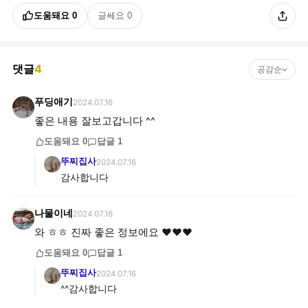
도움돼요
0
글쎄요
0
댓글
4
공감순
푸딩애기
2024.07.16
좋은 내용 잘보고갑니다 ^^
도움돼요
0
답글
1
뚜찌집사
2024.07.16
감사합니다
나물이네
2024.07.16
와 ㅎㅎ 진짜 좋은 정보에요 ❤❤❤
도움돼요
0
답글
1
뚜찌집사
2024.07.16
^^감사합니다