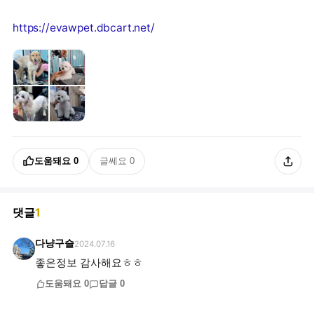
https://evawpet.dbcart.net/
도움돼요
0
글쎄요
0
댓글
1
다냥구슬
2024.07.16
좋은정보 감사해요ㅎㅎ
도움돼요
0
답글
0