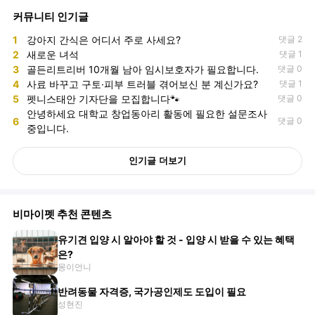
커뮤니티 인기글
1
강아지 간식은 어디서 주로 사세요?
댓글 2
2
새로운 녀석
댓글 1
3
골든리트리버 10개월 남아 임시보호자가 필요합니다.
댓글 0
4
사료 바꾸고 구토·피부 트러블 겪어보신 분 계신가요?
댓글 1
5
펫니스태안 기자단을 모집합니다🐾
댓글 0
안녕하세요 대학교 창업동아리 활동에 필요한 설문조사
6
댓글 0
중입니다.
인기글 더보기
비마이펫 추천 콘텐츠
유기견 입양 시 알아야 할 것 - 입양 시 받을 수 있는 혜택
은?
몽이언니
반려동물 자격증, 국가공인제도 도입이 필요
성현진