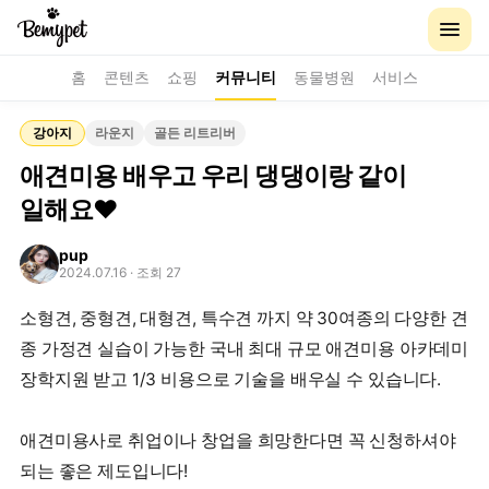
홈
콘텐츠
쇼핑
커뮤니티
동물병원
서비스
강아지
라운지
골든 리트리버
애견미용 배우고 우리 댕댕이랑 같이
일해요♥
pup
2024.07.16
· 조회 27
소형견, 중형견, 대형견, 특수견 까지 약 30여종의 다양한 견
종 가정견 실습이 가능한 국내 최대 규모 애견미용 아카데미
장학지원 받고 1/3 비용으로 기술을 배우실 수 있습니다.
애견미용사로 취업이나 창업을 희망한다면 꼭 신청하셔야
되는 좋은 제도입니다!