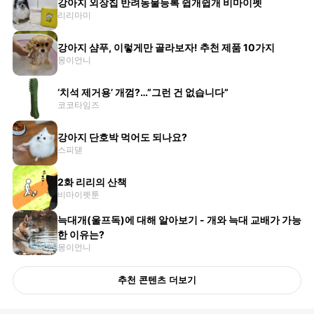
강아지 외장칩 반려동물등록 쉽개쉽개 비마이펫
리리마미
강아지 샴푸, 이렇게만 골라보자! 추천 제품 10가지
몽이언니
‘치석 제거용’ 개껌?…”그런 건 없습니다”
코코타임즈
강아지 단호박 먹어도 되나요?
스피댇
2화 리리의 산책
비마이펫툰
늑대개(울프독)에 대해 알아보기 - 개와 늑대 교배가 가능
한 이유는?
몽이언니
추천 콘텐츠 더보기