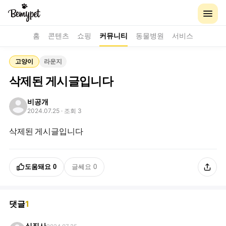
홈
콘텐츠
쇼핑
커뮤니티
동물병원
서비스
고양이
라운지
삭제된 게시글입니다
비공개
2024.07.25
· 조회 3
삭제된 게시글입니다
도움돼요
0
글쎄요
0
댓글
1