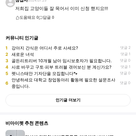
심집사
2024.07.25
저희집 고양이들 잘 목어서 이미 신청 했지요!!!
도움돼요
0
답글
0
커뮤니티 인기글
1
강아지 간식은 어디서 주로 사세요?
댓글 2
2
새로운 녀석
댓글 1
3
골든리트리버 10개월 남아 임시보호자가 필요합니다.
댓글 0
4
사료 바꾸고 구토·피부 트러블 겪어보신 분 계신가요?
댓글 1
5
펫니스태안 기자단을 모집합니다🐾
댓글 0
안녕하세요 대학교 창업동아리 활동에 필요한 설문조사
6
댓글 0
중입니다.
인기글 더보기
비마이펫 추천 콘텐츠