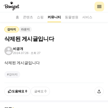
홈
콘텐츠
쇼핑
커뮤니티
동물병원
서비스
강아지
라운지
삭제된 게시글입니다
비공개
2024.07.26
· 조회 27
삭제된 게시글입니다
#
강아지
도움돼요
0
글쎄요
0