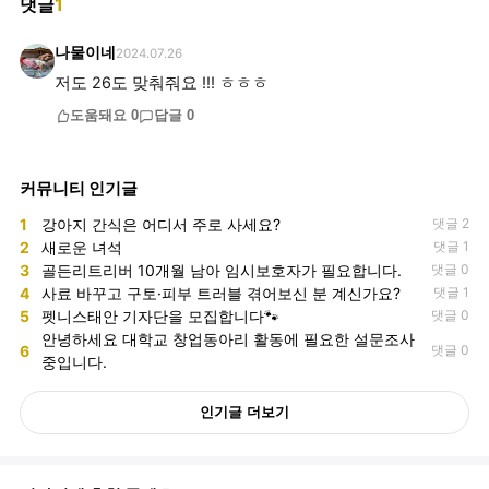
댓글
1
나물이네
2024.07.26
저도 26도 맞춰줘요 !!! ㅎㅎㅎ
도움돼요
0
답글
0
커뮤니티 인기글
1
강아지 간식은 어디서 주로 사세요?
댓글 2
2
새로운 녀석
댓글 1
3
골든리트리버 10개월 남아 임시보호자가 필요합니다.
댓글 0
4
사료 바꾸고 구토·피부 트러블 겪어보신 분 계신가요?
댓글 1
5
펫니스태안 기자단을 모집합니다🐾
댓글 0
안녕하세요 대학교 창업동아리 활동에 필요한 설문조사
6
댓글 0
중입니다.
인기글 더보기