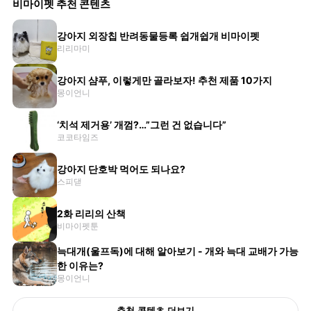
비마이펫 추천 콘텐츠
강아지 외장칩 반려동물등록 쉽개쉽개 비마이펫
리리마미
강아지 샴푸, 이렇게만 골라보자! 추천 제품 10가지
몽이언니
‘치석 제거용’ 개껌?…”그런 건 없습니다”
코코타임즈
강아지 단호박 먹어도 되나요?
스피댇
2화 리리의 산책
비마이펫툰
늑대개(울프독)에 대해 알아보기 - 개와 늑대 교배가 가능
한 이유는?
몽이언니
추천 콘텐츠 더보기