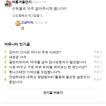
여름겨울먼지
2024.07.28
수돗물로 자주 갈아주시면 됩니다!!
도움돼요
0
답글
1
고냥이익
2024.07.30
넵
커뮤니티 인기글
1
강아지 간식은 어디서 주로 사세요?
댓글 2
2
새로운 녀석
댓글 1
3
골든리트리버 10개월 남아 임시보호자가 필요합니다.
댓글 0
4
사료 바꾸고 구토·피부 트러블 겪어보신 분 계신가요?
댓글 1
5
펫니스태안 기자단을 모집합니다🐾
댓글 0
안녕하세요 대학교 창업동아리 활동에 필요한 설문조사
6
댓글 0
중입니다.
인기글 더보기