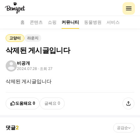
홈
콘텐츠
쇼핑
커뮤니티
동물병원
서비스
고양이
라운지
삭제된 게시글입니다
비공개
2024.07.28
· 조회 27
삭제된 게시글입니다
도움돼요
0
글쎄요
0
댓글
2
공감순