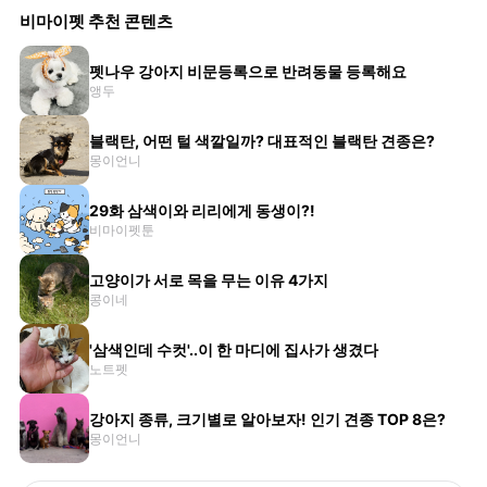
비마이펫 추천 콘텐츠
펫나우 강아지 비문등록으로 반려동물 등록해요
앵두
블랙탄, 어떤 털 색깔일까? 대표적인 블랙탄 견종은?
몽이언니
29화 삼색이와 리리에게 동생이?!
비마이펫툰
고양이가 서로 목을 무는 이유 4가지
콩이네
'삼색인데 수컷'..이 한 마디에 집사가 생겼다
노트펫
강아지 종류, 크기별로 알아보자! 인기 견종 TOP 8은?
몽이언니