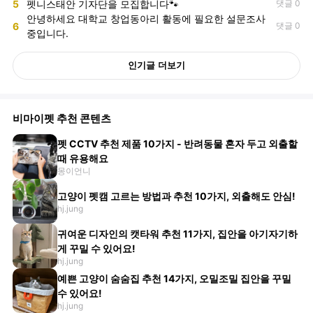
5
펫니스태안 기자단을 모집합니다🐾
댓글 0
안녕하세요 대학교 창업동아리 활동에 필요한 설문조사
6
댓글 0
중입니다.
인기글 더보기
비마이펫 추천 콘텐츠
펫 CCTV 추천 제품 10가지 - 반려동물 혼자 두고 외출할
때 유용해요
몽이언니
고양이 펫캠 고르는 방법과 추천 10가지, 외출해도 안심!
hj.jung
귀여운 디자인의 캣타워 추천 11가지, 집안을 아기자기하
게 꾸밀 수 있어요!
hj.jung
예쁜 고양이 숨숨집 추천 14가지, 오밀조밀 집안을 꾸밀
수 있어요!
hj.jung