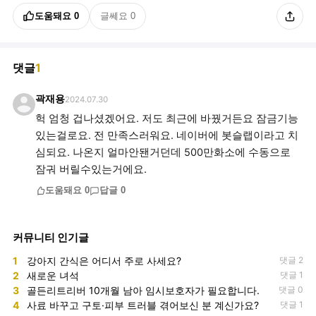
도움돼요
0
글쎄요
0
댓글
1
곽재용
2024.07.30
헉 엄청 겁나셨겠어요. 저도 최근에 바꿨거든요 잠금기능
있는걸로요. 전 만족스러워요. 네이버에 봇슬랩이라고 치
심되요. 나온지 얼마안됀거던데 500만화소에 수동으로
잠궈 버릴수있는거에요.
도움돼요
0
답글
0
커뮤니티 인기글
1
강아지 간식은 어디서 주로 사세요?
댓글 2
2
새로운 녀석
댓글 1
3
골든리트리버 10개월 남아 임시보호자가 필요합니다.
댓글 0
4
사료 바꾸고 구토·피부 트러블 겪어보신 분 계신가요?
댓글 1