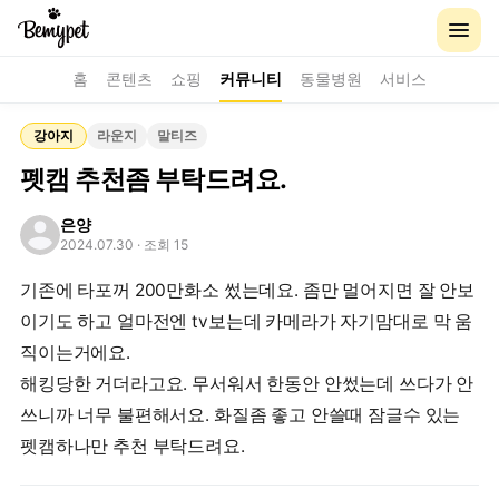
홈
콘텐츠
쇼핑
커뮤니티
동물병원
서비스
강아지
라운지
말티즈
펫캠 추천좀 부탁드려요.
은양
2024.07.30
· 조회 15
기존에 타포꺼 200만화소 썼는데요. 좀만 멀어지면 잘 안보
이기도 하고 얼마전엔 tv보는데 카메라가 자기맘대로 막 움
직이는거에요.
해킹당한 거더라고요. 무서워서 한동안 안썼는데 쓰다가 안
쓰니까 너무 불편해서요. 화질좀 좋고 안쓸때 잠글수 있는
펫캠하나만 추천 부탁드려요.