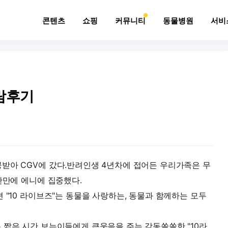
콘텐츠
쇼핑
커뮤니티
동물병원
서비
관람후기
받아 CGV에 갔다.반려인생 4년차에 접어든 우리가족은 무
간만에 에니에 집중했다.
 "10 라이브즈"는 동물을 사랑하는, 동물과 함께하는 모두
 짧은 시간 보는이들에게 큰웃음을 주는 감동쏠쏠한 "10라