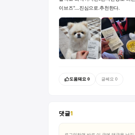
이브즈"....진심으로.추천한다.
도움돼요
0
글쎄요
0
댓글
1
로그인하면 바로 이 글에
댓글
을 남길