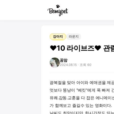
강아지
라운지
❤️10 라이브즈❤️ 
꿈맘
2024.08.15
· 조회 60
광복절을 맞아 아이와 예매권을 제공
엇보다 뚱냥이 "베킷"에게 푹 빠져 
유쾌.감동.교훈을 다 잡은 에니메이션
가 함께보고 즐길수 있는 영화이다.
날씨도 최악이지만..한시간정도 되는