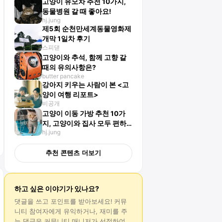
고양이 유모차 추천 10가지,
동물병원 갈 때 좋아요!
hj.jung
제5회 순천만세계동물영화제
개막 1일차 후기
스피댇
고양이와 추석, 함께 고향 갈
때의 유의사항은?
butter pancake
강아지 키우는 사람이 본 <고
양이 여행 리포트>
비공개
고양이 이동 가방 추천 10가
지, 고양이와 집사 모두 편하
hj.jung
게 쓸 수 있어요!
추천 콘텐츠 더보기
하고 싶은 이야기가 있나요?
댓글
을 쓰고 포인트를 받아보세요! 커뮤
니티 참여자에게 유익하거나, 재미를 주
는
댓글
은 커뮤니티 매니저가 선정하여