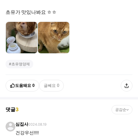
초유가 맛있나봐요 ㅎㅎ
#
초유영양제
도움돼요
0
글쎄요
0
댓글
3
공감순
심집사
2024.08.19
건강우선!!!!