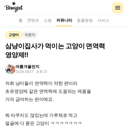
홈
콘텐츠
쇼핑
커뮤니티
동물병원
서비스
고양이
라운지
삼냥이집사가 먹이는 고양이 면역력
영양제!!
여름겨울먼지
2024.08.17
· 조회 21
저희 냥이들이 면역력이 약한 편이라
초유영양제 같은 면역력에 도움되는 제품을
거의 급여하는 편이에요.
뭐 타주지도 않았는데 가루채로 먹고
얼굴에 다 묻은 고양이 ㅋㅋㅋㅋㅋㅋㅋ