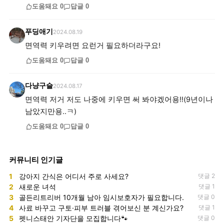
도움돼요
0
답글
0
푸딩애기
2024.08.19
면역력 키우려면 요런거 필요하더라구요!
도움돼요
0
답글
0
다냥구슬
2024.08.17
면역력 저거 저도 나중에 키우면 써 봐야겠어용!!(9년이나
남았지만용..ㅋ)
도움돼요
0
답글
0
커뮤니티 인기글
1
강아지 간식은 어디서 주로 사세요?
댓글 2
2
새로운 녀석
댓글 1
3
골든리트리버 10개월 남아 임시보호자가 필요합니다.
댓글 0
4
사료 바꾸고 구토·피부 트러블 겪어보신 분 계신가요?
댓글 1
5
펫니스태안 기자단을 모집합니다🐾
댓글 0