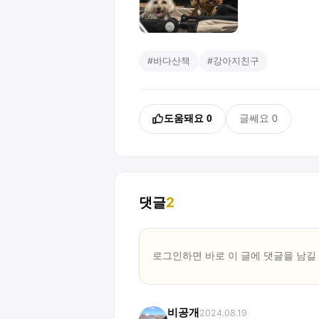
#
바다산책
#
강아지친구
도움돼요
0
글쎄요
0
댓글
2
로그인하면 바로 이 글에
댓글
을 남길
비공개
2024.08.19