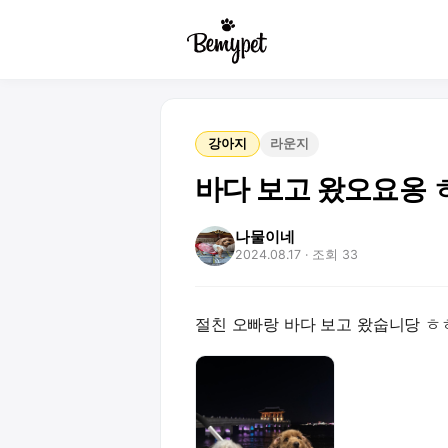
강아지
라운지
바다 보고 왔오요옹 
나물이네
2024.08.17
· 조회 33
절친 오빠랑 바다 보고 왔숩니당 ㅎ