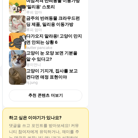
여심저격 반려동물 이동가방
'밀리옹' 스토리
루피 엄마
금주의 반려동물 크라우드펀
딩 제품, 밀리옹 이동가방
루피 엄마
다가오지 말라옹! 고양이 만지
면 안되는 상황 6
butter pancake
고양이 눈 모양 보면 기분을
알 수 있다고?
몽이언니
고양이 기지개, 집사를 보고
켠다면 애정 표현이야
hj.jung
추천 콘텐츠 더보기
하고 싶은 이야기가 있나요?
댓글
을 쓰고 포인트를 받아보세요! 커뮤
니티 참여자에게 유익하거나, 재미를 주
는
댓글
은 커뮤니티 매니저가 선정하여