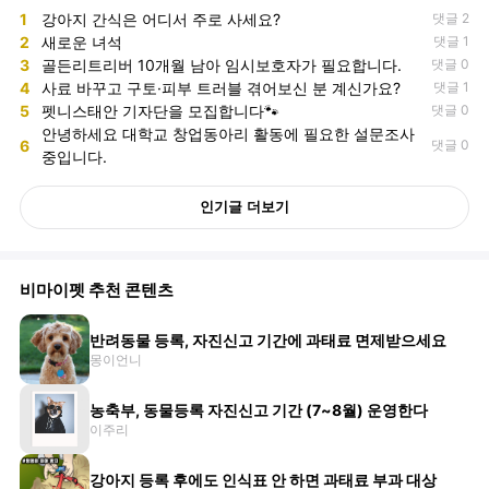
1
강아지 간식은 어디서 주로 사세요?
댓글 2
2
새로운 녀석
댓글 1
3
골든리트리버 10개월 남아 임시보호자가 필요합니다.
댓글 0
4
사료 바꾸고 구토·피부 트러블 겪어보신 분 계신가요?
댓글 1
5
펫니스태안 기자단을 모집합니다🐾
댓글 0
안녕하세요 대학교 창업동아리 활동에 필요한 설문조사
6
댓글 0
중입니다.
인기글 더보기
비마이펫 추천 콘텐츠
반려동물 등록, 자진신고 기간에 과태료 면제받으세요
몽이언니
농축부, 동물등록 자진신고 기간 (7~8월) 운영한다
이주리
강아지 등록 후에도 인식표 안 하면 과태료 부과 대상