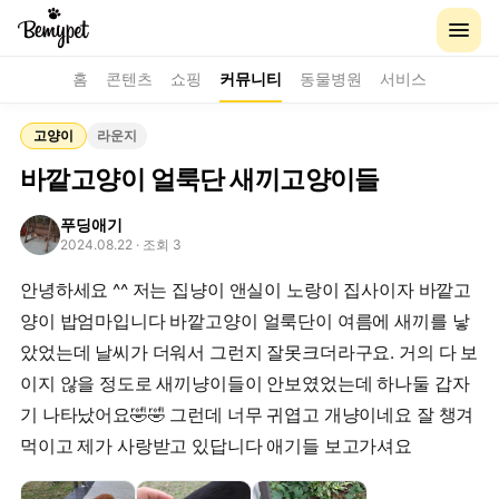
홈
콘텐츠
쇼핑
커뮤니티
동물병원
서비스
고양이
라운지
바깥고양이 얼룩단 새끼고양이들
푸딩애기
2024.08.22
· 조회 3
안녕하세요 ^^ 저는 집냥이 앤실이 노랑이 집사이자 바깥고
양이 밥엄마입니다 바깥고양이 얼룩단이 여름에 새끼를 낳
았었는데 날씨가 더워서 그런지 잘못크더라구요. 거의 다 보
이지 않을 정도로 새끼냥이들이 안보였었는데 하나둘 갑자
기 나타났어요🤣🤣 그런데 너무 귀엽고 개냥이네요 잘 챙겨
먹이고 제가 사랑받고 있답니다 애기들 보고가셔요