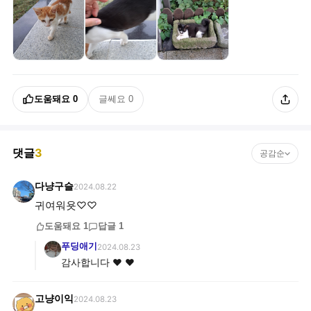
도움돼요
0
글쎄요
0
댓글
3
공감순
다냥구슬
2024.08.22
귀여워욧♡♡
도움돼요
1
답글
1
푸딩애기
2024.08.23
감사합니다 ❤️ ❤️
고냥이익
2024.08.23