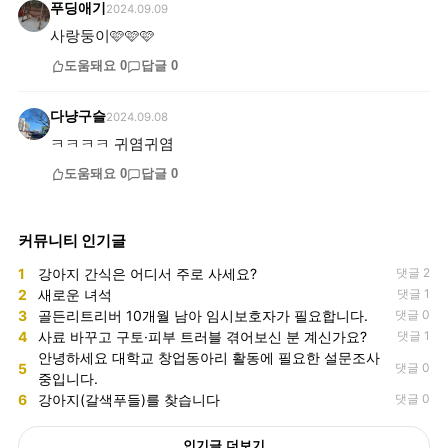
푸딩애기
2024.09.09
사랑둥이🩷🩷🩷
도움돼요
0
답글
0
다냥구슬
2024.09.08
ㅋㅋㅋㅋ 귀염귀염
도움돼요
0
답글
0
커뮤니티 인기글
1
강아지 간식은 어디서 주로 사세요?
댓글 2
2
새로운 녀석
댓글 1
3
골든리트리버 10개월 남아 임시보호자가 필요합니다.
댓글 0
4
사료 바꾸고 구토·피부 트러블 겪어보신 분 계신가요?
댓글 1
안녕하세요 대학교 창업동아리 활동에 필요한 설문조사
5
댓글 0
중입니다.
6
강아지(갈색푸들)를 찾습니다
댓글 0
인기글 더보기