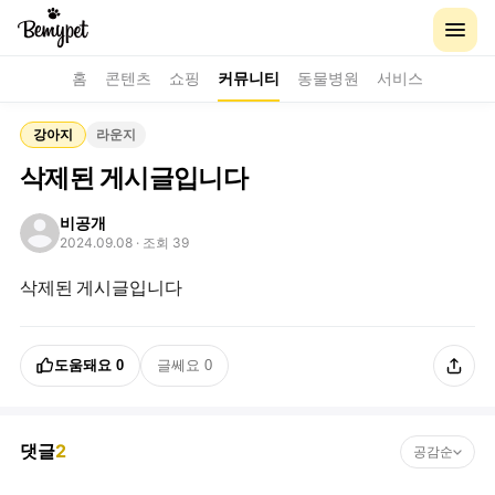
홈
콘텐츠
쇼핑
커뮤니티
동물병원
서비스
강아지
라운지
삭제된 게시글입니다
비공개
2024.09.08
· 조회 39
삭제된 게시글입니다
도움돼요
0
글쎄요
0
댓글
2
공감순