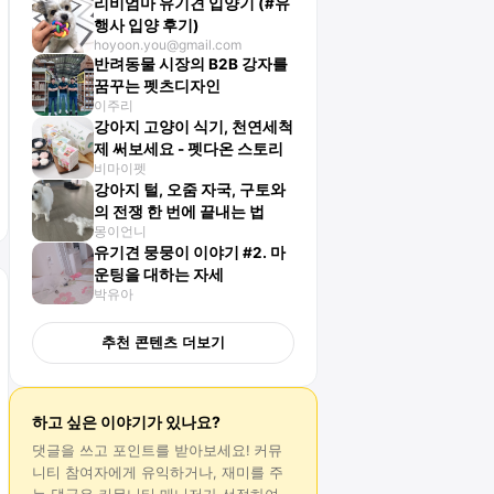
리비엄마 유기견 입양기 (#유
행사 입양 후기)
hoyoon.you@gmail.com
반려동물 시장의 B2B 강자를
꿈꾸는 펫츠디자인
이주리
강아지 고양이 식기, 천연세척
제 써보세요 - 펫다온 스토리
비마이펫
강아지 털, 오줌 자국, 구토와
의 전쟁 한 번에 끝내는 법
몽이언니
유기견 뭉뭉이 이야기 #2. 마
운팅을 대하는 자세
박유아
추천 콘텐츠 더보기
하고 싶은 이야기가 있나요?
댓글
을 쓰고 포인트를 받아보세요! 커뮤
니티 참여자에게 유익하거나, 재미를 주