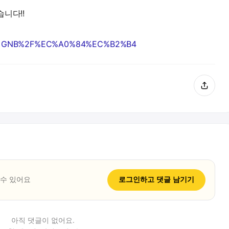
니다!!
?ref=GNB%2F%EC%A0%84%EC%B2%B4
 수 있어요
로그인하고
댓글
남기기
아직
댓글
이 없어요.