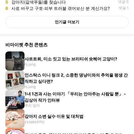
5
강아지(갈색푸들)를 찾습니다
댓글 0
6
사료 바꾸고 구토·피부 트러블 겪어보신 분 계신가요?
댓글 1
인기글 더보기
비마이펫 추천 콘텐츠
샤르트뢰, 미소 짓고 있는 브리티쉬 숏헤어 고양이?
hj.jung
인스탁스 미니 링크 2, 소중한 댕냥이와의 추억을 평생 간
직하고 싶다면?
hj.jung
1녀 1견과 사는 이야기 「우리는 안아주는 사람일 뿐」 -
김상아 작가 인터뷰
루피 엄마
강아지 소변 실수 이유 및 대처법
yyappykitty