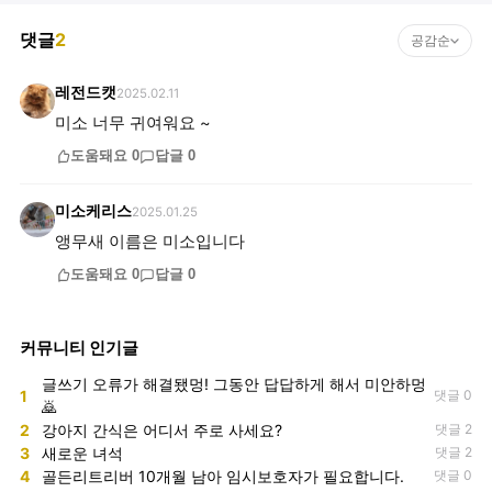
댓글
2
공감순
레전드캣
2025.02.11
미소 너무 귀여워요 ~
도움돼요
0
답글
0
미소케리스
2025.01.25
앵무새 이름은 미소입니다
도움돼요
0
답글
0
커뮤니티 인기글
글쓰기 오류가 해결됐멍! 그동안 답답하게 해서 미안하멍
1
댓글 0
🙇
2
강아지 간식은 어디서 주로 사세요?
댓글 2
3
새로운 녀석
댓글 2
4
골든리트리버 10개월 남아 임시보호자가 필요합니다.
댓글 0