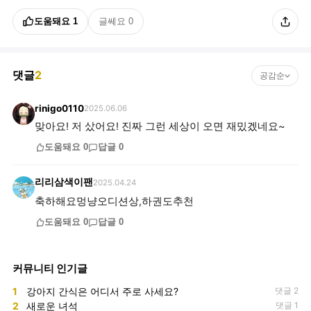
도움돼요
1
글쎄요
0
댓글
2
공감순
rinigo0110
2025.06.06
맞아요! 저 샀어요! 진짜 그런 세상이 오면 재밌겠네요~
도움돼요
0
답글
0
리리삼색이팬
2025.04.24
축하해요멍냥오디션상,하권도추천
도움돼요
0
답글
0
커뮤니티 인기글
1
강아지 간식은 어디서 주로 사세요?
댓글 2
2
새로운 녀석
댓글 1