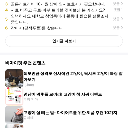
3
골든리트리버 10개월 남아 임시보호자가 필요합니다.
댓글 0
4
사료 바꾸고 구토·피부 트러블 겪어보신 분 계신가요?
댓글 1
안녕하세요 대학교 창업동아리 활동에 필요한 설문조사
5
댓글 0
중입니다.
6
강아지(갈색푸들)를 찾습니다
댓글 0
인기글 더보기
비마이펫 추천 콘텐츠
외모만큼 성격도 신사적인 고양이, 턱시도 고양이 특징 알
아보기
hj.jung
멍냥이 덕후들 모여라! 고양이 책 서평 이벤트
루피 엄마
고양이 살 빼는 법- 다이어트를 위한 제품 추천 10가지
콩이네