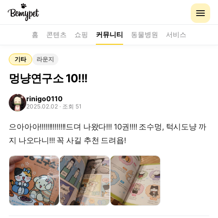
홈
콘텐츠
쇼핑
커뮤니티
동물병원
서비스
기타
라운지
멍냥연구소 10!!!
rinigo0110
2025.02.02
· 조회 51
으아아아!!!!!!!!!!!!!!드뎌 나왔다!!! 10권!!!! 조수멍, 턱시도냥 까
지 나오다니!!! 꼭 사길 추천 드려욥!